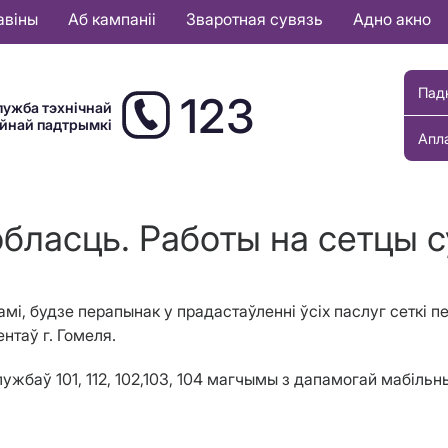
авіны
Аб кампаніі
Зваротная сувязь
Адно акно
Пад
123
лужба тэхнічнай
ыйнай падтрымкі
Апл
бласць. Работы на сетцы су
тамі, будзе перапынак у прадастаўленні ўсіх паслуг сеткі 
ентаў г. Гомеля.
ужбаў 101, 112, 102,103, 104 магчымы з дапамогай мабіль