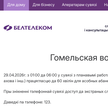
Основная
Для дому
Для бізнесу
Аператарам сувязі
Н
навигация
BE
с
і кансультац
Гомельская во
29.04.2026г. з 01:00 да 06:00 у сувязі з планавымі рабо
ахова і інш.) працягласцю да 60 хвілін для асобных абан
Пры знікненні тэлефоннай сувязі доступ да экстраных сл
Даведкі па тэлефоне: 123.