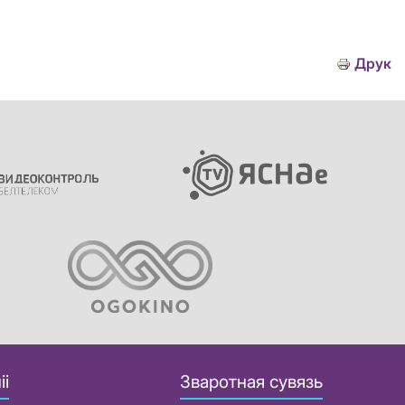
Друк
іі
Зваротная сувязь