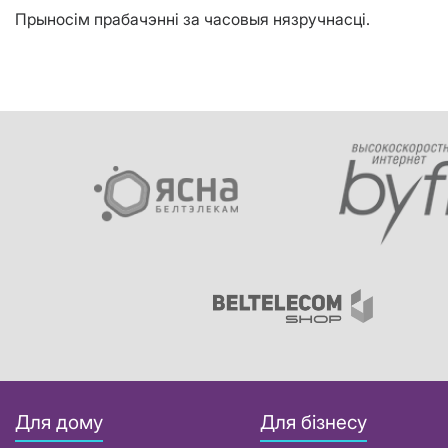
Прыносім прабачэнні за часовыя нязручнасці.
Для дому
Для бізнесу