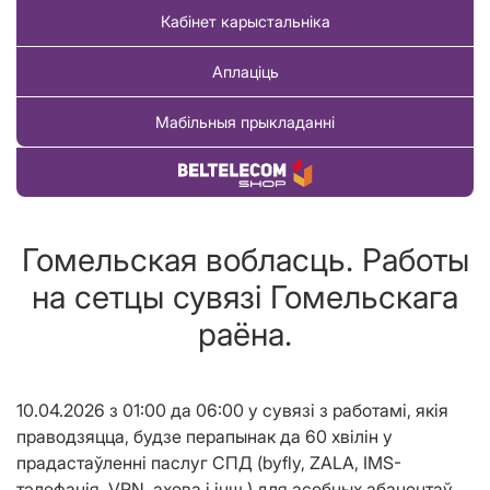
Кабінет карыстальніка
Аплаціць
Мабільныя прыкладанні
Купіць тавар
Гомельская вобласць. Работы
на сетцы сувязі Гомельскага
раёна.
10.04.2026 з 01:00 да 06:00 у сувязі з работамі, якія
праводзяцца, будзе перапынак да 60 хвілін у
прадастаўленні паслуг СПД (byfly, ZALA, IMS-
тэлефанія, VPN, ахова і інш.) для асобных абанентаў