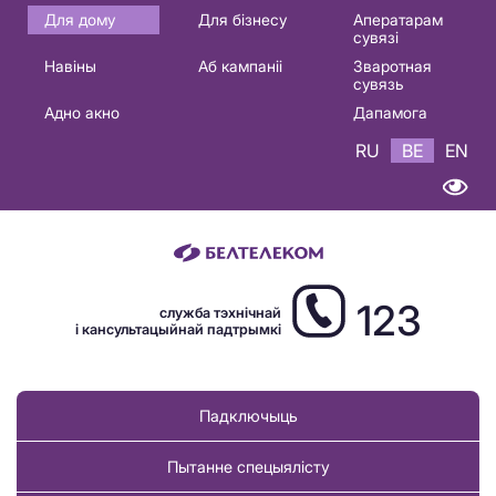
Основная
Для дому
Для бізнесу
Аператарам
сувязі
навигация
Навіны
Аб кампаніі
Зваротная
BE
сувязь
Адно акно
Дапамога
RU
BE
EN
123
служба тэхнічнай
і кансультацыйнай падтрымкі
Падключыць
Пытанне спецыялісту