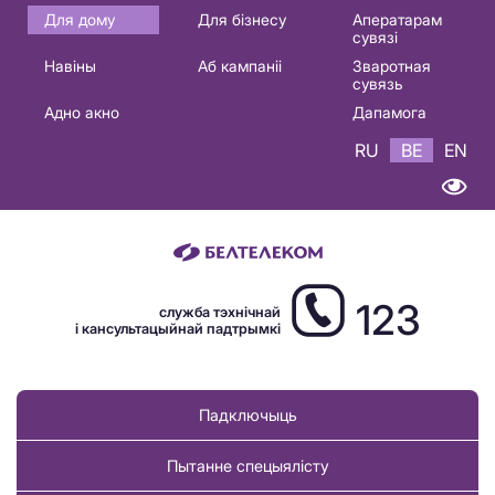
Основная
Для дому
Для бізнесу
Аператарам
сувязі
навигация
Навіны
Аб кампаніі
Зваротная
BE
сувязь
Адно акно
Дапамога
RU
BE
EN
123
служба тэхнічнай
і кансультацыйнай падтрымкі
Падключыць
Пытанне спецыялісту