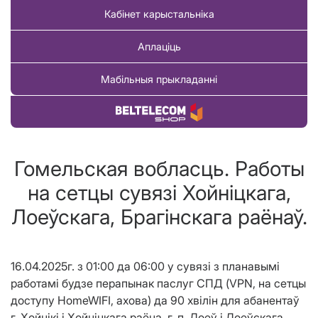
Кабінет карыстальніка
Аплаціць
Мабільныя прыкладанні
Купіць тавар
Гомельская вобласць. Работы
на сетцы сувязі Хойніцкага,
Лоеўскага, Брагінскага раёнаў.
16.04.2025г. з 01:00 да 06:00 у сувязі з планавымі
работамі будзе перапынак паслуг СПД (VPN, на сетцы
доступу HomeWIFI, ахова) да 90 хвілін для абанентаў
г. Хойнікі і Хойніцкага раёна, г. п. Лоеў і Лоеўскага