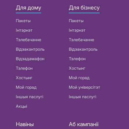
Для дому
Для бізнесу
Пакеты
Пакеты
Інтэрнэт
Інтэрнэт
Тэлебачанне
Тэлебачанне
Відэакантроль
Відэакантроль
Відэадамафон
Тэлефон
Тэлефон
Хостынг
Хостынг
Мой горад
Мой горад
Мой універсітэт
Іншыя паслугі
Іншыя паслугі
Акцыі
Навіны
Аб кампаніі