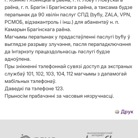
раёна, г. п. Брагін і Брагінскага раёна, а таксама будзе
перапынак да 90 хвілін паслуг СПД (byfly, ZALA, VPN,
РСМОБ, відэакантроль і інш.) для абанентаў н. п.
Камарын Брагінскага раёна.
Магчымы перапынак у прадастаўленні паслугі byfly ў
выглядзе разрыву злучэння, пасля перападключэння
да Інтэрнэту працаздольнасць паслугі будзе
адноўлена.
Пры знікненні тэлефоннай сувязі доступ да экстраных
службаў 101, 102, 103, 104, 112 магчымы з дапамогай
мабільных тэлефонаў.
Даведкі па тэлефоне 123.
Прыносім прабачэнні за часовыя нязручнасці.
Друк