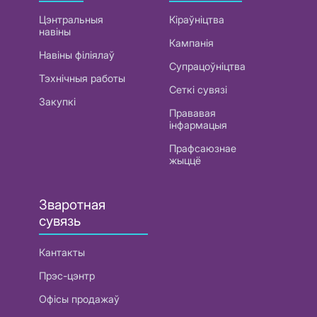
Цэнтральныя
Кіраўніцтва
навіны
Кампанія
Навіны філіялаў
Супрацоўніцтва
Тэхнічныя работы
Сеткі сувязі
Закупкі
Прававая
інфармацыя
Прафсаюзнае
жыццё
Зваротная
сувязь
Кантакты
Прэс-цэнтр
Офісы продажаў