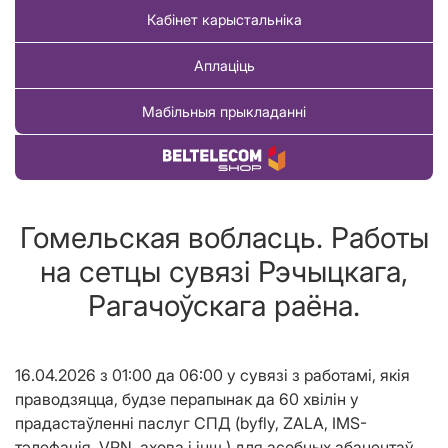
Кабінет карыстальніка
Аплаціць
Мабільныя прыкладанні
Купіць тавар
Гомельская вобласць. Работы
на сетцы сувязі Рэчыцкага,
Рагачоўскага раёна.
16.04.2026 з 01:00 да 06:00 у сувязі з работамі, якія
праводзяцца, будзе перапынак да 60 хвілін у
прадастаўленні паслуг СПД (byfly, ZALA, IMS-
тэлефанія, VPN, ахова і інш.) для асобных абанентаў