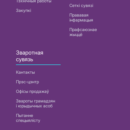
Тэхнічныя работы
Сеткі сувязі
Закупкі
Прававая
інфармацыя
Прафсаюзнае
жыццё
Зваротная
сувязь
Кантакты
Прэс-цэнтр
Офісы продажаў
Звароты грамадзян
і юрыдычных асоб
Пытанне
спецыялісту