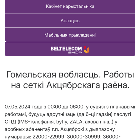
Кабінет карыстальніка
Аплаціць
Мабільныя прыкладанні
Купіць тавар
Гомельская вобласць. Работы
на сеткі Акцябрскага раёна.
07.05.2024 года з 00:00 да 06:00, у сувязі з планавымі
работамі, будуць адсутнічаць (да 6-ц
i
гадзін) паслугі
СПД (IMS-тэлефанія, byfly, ZALA, ахова і інш.)
у
асобных абанента
ў г.п. Акцябрск
i
з дыяпазону
нумарацы
i
:
22000-22999; 30000-30999; 36000-