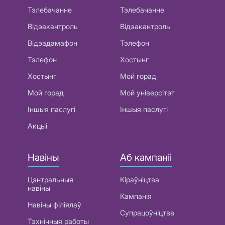
Тэлебачанне
Тэлебачанне
Відэакантроль
Відэакантроль
Відэадамафон
Тэлефон
Тэлефон
Хостынг
Хостынг
Мой горад
Мой горад
Мой універсітэт
Іншыя паслугі
Іншыя паслугі
Акцыі
Навіны
Аб кампаніі
Цэнтральныя
Кіраўніцтва
навіны
Кампанія
Навіны філіялаў
Супрацоўніцтва
Тэхнічныя работы