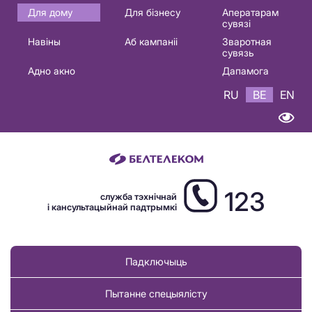
Основная
Для дому
Для бізнесу
Аператарам
сувязі
навигация
Навіны
Аб кампаніі
Зваротная
BE
сувязь
Адно акно
Дапамога
RU
BE
EN
123
служба тэхнічнай
і кансультацыйнай падтрымкі
Падключыць
Пытанне спецыялісту