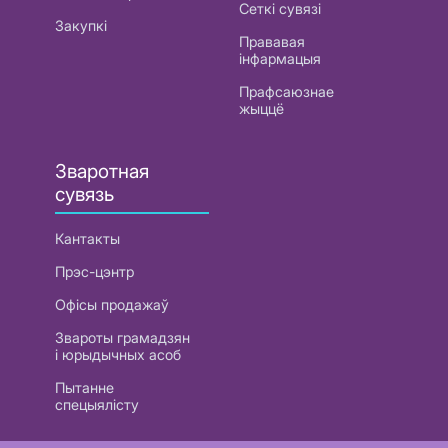
Сеткі сувязі
Закупкі
Прававая
інфармацыя
Прафсаюзнае
жыццё
Зваротная
сувязь
Кантакты
Прэс-цэнтр
Офісы продажаў
Звароты грамадзян
і юрыдычных асоб
Пытанне
спецыялісту