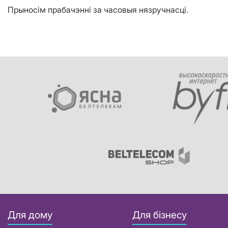
Прыносім прабачэнні за часовыя нязручнасці.
Для дому
Для бізнесу