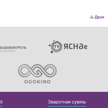
Друк
іі
Зваротная сувязь