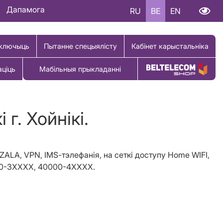
Дапамога
RU
BE
EN
ключыць
Пытанне спецыялісту
Кабінет карыстальніка
аціць
Мабільныя прыкладанні
Купіць тавар
г. Хойнiкi.
ZALA
,
VPN
,
IMS
-тэлефанія, на сеткі доступу
Home WIFI
,
0-3
XXXX
, 40000-4
XXXX
.