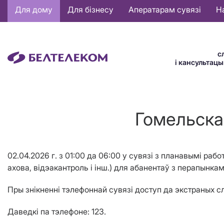
Основная
Для дому
Для бізнесу
Аператарам сувязі
Н
навигация
BE
с
і кансультац
Гомельская
02
.
04.2026
г
.
з
01:00
да
06:00
у сувязі з планавымі раб
ахова, відэакантроль і інш.)
для абанентаў
з перапынкам
Пры знікненні тэлефоннай сувязі доступ да экстраных 
Даведкі па тэлефоне: 123.