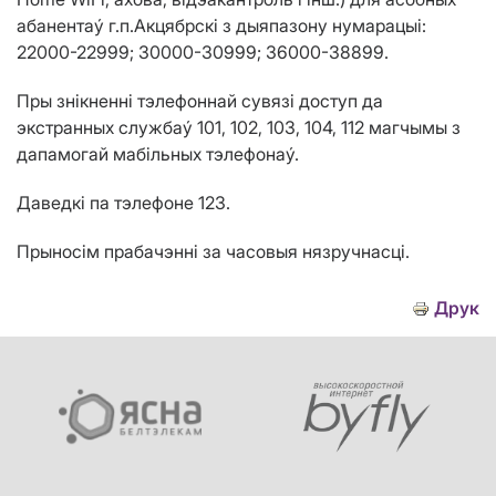
абанента
ý г.п.Акцябрск
i
з дыяпазону нумарацы
i
:
22000-22999; 30000-30999; 36000-38899.
Пры зн
i
кненн
i
тэлефоннай сувяз
i
доступ да
экстранных службаý
101, 102, 103, 104, 112
магчымы з
дапамогай маб
i
льных тэлефонаý.
Даведк
i
па тэлефоне 123.
Прыно
ci
м прабачэнн
i
за часовыя нязручнасц
i
.
Друк