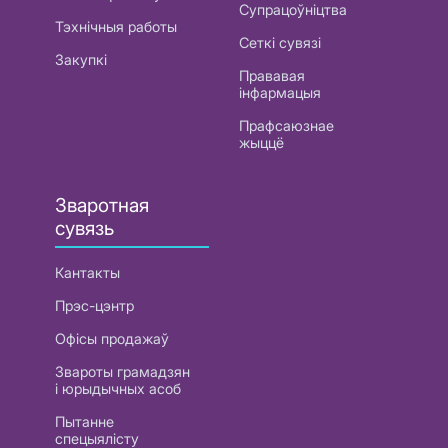
Супрацоўніцтва
Тэхнічныя работы
Сеткі сувязі
Закупкі
Прававая
інфармацыя
Прафсаюзнае
жыццё
Зваротная
сувязь
Кантакты
Прэс-цэнтр
Офісы продажаў
Звароты грамадзян
і юрыдычных асоб
Пытанне
спецыялісту