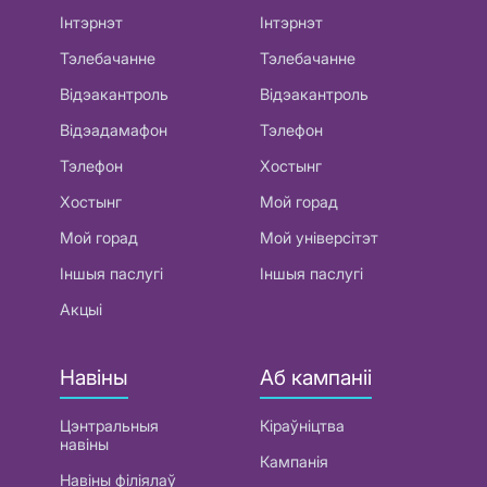
Інтэрнэт
Інтэрнэт
Тэлебачанне
Тэлебачанне
Відэакантроль
Відэакантроль
Відэадамафон
Тэлефон
Тэлефон
Хостынг
Хостынг
Мой горад
Мой горад
Мой універсітэт
Іншыя паслугі
Іншыя паслугі
Акцыі
Навіны
Аб кампаніі
Цэнтральныя
Кіраўніцтва
навіны
Кампанія
Навіны філіялаў