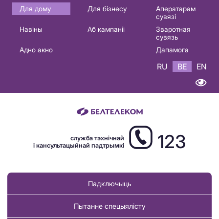
Основная
Для дому
Для бізнесу
Аператарам
сувязі
навигация
Навіны
Аб кампаніі
Зваротная
BE
сувязь
Адно акно
Дапамога
RU
BE
EN
123
служба тэхнічнай
і кансультацыйнай падтрымкі
Падключыць
Пытанне спецыялісту