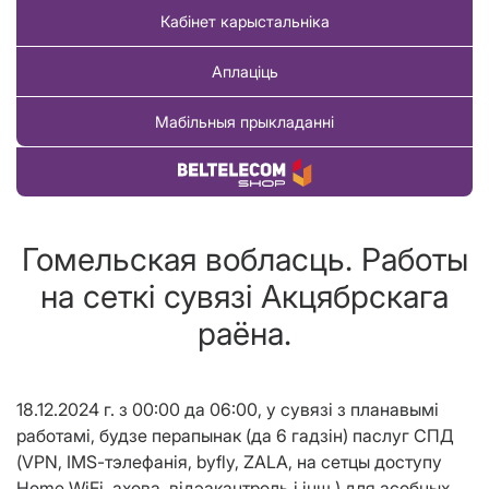
Кабінет карыстальніка
Аплаціць
Мабільныя прыкладанні
Купіць тавар
Гомельская вобласць. Работы
на сеткi сувязi Акцябрскага
раëна.
18.12.2024 г. з 00:00 да 06:00, у сувяз
i
з планавым
i
работам
i
, будзе перапынак (да 6 гадз
i
н) паслуг СПД
(
VPN
,
IMS
-тэлефан
i
я, byfly, ZALA, на сетцы доступу
Home W
i
F
i
, ахова, в
i
дэакантроль
i
i
нш.
) для
асобных