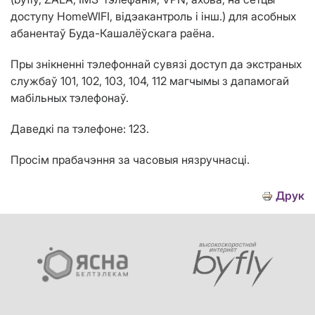
доступу HomeWIFI, відэакантроль і інш.) для асобных
абанентаў Буда-Кашалёўскага раёна.
Пры знікненні тэлефоннай сувязі доступ да экстраных
службаў 101, 102, 103, 104, 112 магчымы з дапамогай
мабільных тэлефонаў.
Даведкі па тэлефоне: 123.
Просім прабачэння за часовыя нязручнасці.
Друк