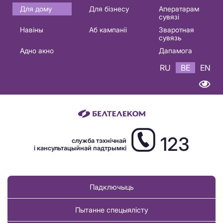
Основная
Для дому
Для бізнесу
Аператарам
сувязі
навигация
Навіны
Аб кампаніі
Зваротная
BE
сувязь
Адно акно
Дапамога
RU
BE
EN
123
служба тэхнічнай
і кансультацыйнай падтрымкі
Падключыць
Пытанне спецыялісту