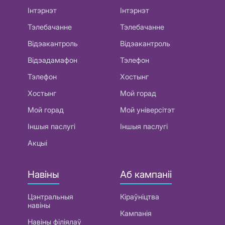
Інтэрнэт
Інтэрнэт
Тэлебачанне
Тэлебачанне
Відэакантроль
Відэакантроль
Відэадамафон
Тэлефон
Тэлефон
Хостынг
Хостынг
Мой горад
Мой горад
Мой універсітэт
Іншыя паслугі
Іншыя паслугі
Акцыі
Навіны
Аб кампаніі
Цэнтральныя
Кіраўніцтва
навіны
Кампанія
Навіны філіялаў