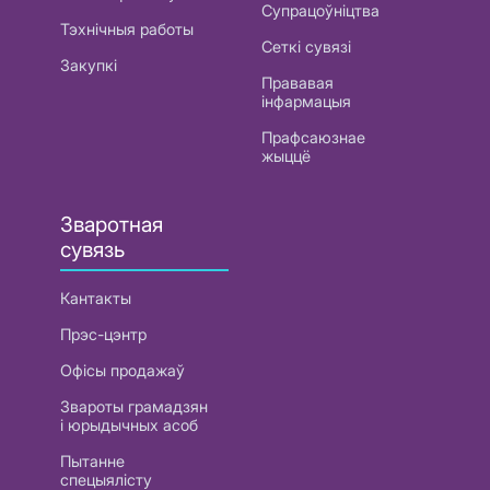
Супрацоўніцтва
Тэхнічныя работы
Сеткі сувязі
Закупкі
Прававая
інфармацыя
Прафсаюзнае
жыццё
Зваротная
сувязь
Кантакты
Прэс-цэнтр
Офісы продажаў
Звароты грамадзян
і юрыдычных асоб
Пытанне
спецыялісту