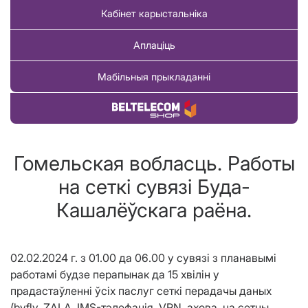
Кабінет карыстальніка
Аплаціць
Мабільныя прыкладанні
Купіць тавар
Гомельская вобласць. Работы
на сеткі сувязі Буда-
Кашалёўскага раёна.
02.02.2024 г. з 01.00 да 06.00 у сувязі з планавымі
работамі будзе перапынак да 15 хвілін у
прадастаўленні ўсіх паслуг сеткі перадачы даных
(byfly, ZALA, IMS-тэлефанія, VPN, ахова, на сетцы