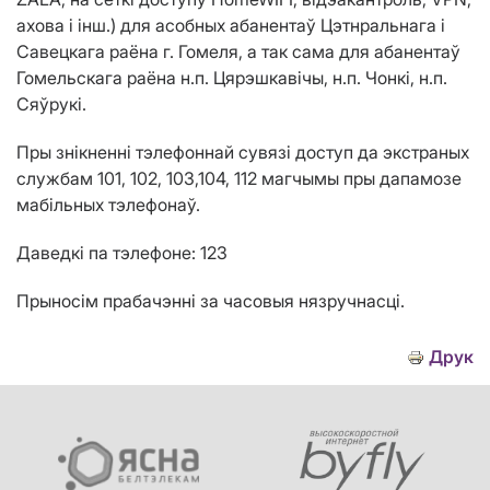
ахова і інш.) для асобных абанентаў Цэтнральнага і
Савецкага раёна г. Гомеля, а так сама для абанентаў
Гомельскага раёна н.п. Цярэшкавічы, н.п. Чонкі, н.п.
Сяўрукі.
Пры знікненні тэлефоннай сувязі доступ да экстраных
службам 101, 102, 103,104, 112 магчымы пры дапамозе
мабільных тэлефонаў.
Даведкі па тэлефоне: 123
Прыносім прабачэнні за часовыя нязручнасці.
Друк