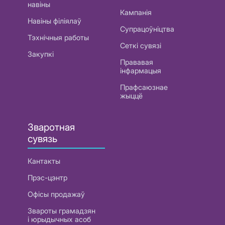
навіны
Кампанія
Навіны філіялаў
Супрацоўніцтва
Тэхнічныя работы
Сеткі сувязі
Закупкі
Прававая
інфармацыя
Прафсаюзнае
жыццё
Зваротная
сувязь
Кантакты
Прэс-цэнтр
Офісы продажаў
Звароты грамадзян
і юрыдычных асоб