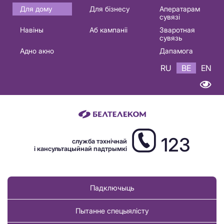
Основная
Для дому
Для бізнесу
Аператарам
сувязі
навигация
Навіны
Аб кампаніі
Зваротная
BE
сувязь
Адно акно
Дапамога
RU
BE
EN
123
служба тэхнічнай
і кансультацыйнай падтрымкі
Падключыць
Пытанне спецыялісту