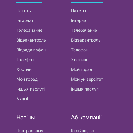
Пакеты
Пакеты
Інтэрнэт
Інтэрнэт
Тэлебачанне
Тэлебачанне
Відэакантроль
Відэакантроль
Відэадамафон
Тэлефон
Тэлефон
Хостынг
Хостынг
Мой горад
Мой горад
Мой універсітэт
Іншыя паслугі
Іншыя паслугі
Акцыі
Навіны
Аб кампаніі
Цэнтральныя
Кіраўніцтва