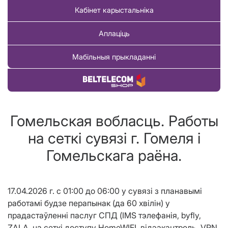
Кабінет карыстальніка
Аплаціць
Мабільныя прыкладанні
Купіць тавар
Гомельская вобласць. Работы
на сеткі сувязі г. Гомеля і
Гомельскага раёна.
17.04.2026 г. с 01:00 до 06:00 у сувязі з планавымі
работамі будзе перапынак (да 60
хвілін
) у
прадастаўленні паслуг СПД (IMS тэлефанія, byfly,
ZALA, на сеткі доступу HomeWIFI, відэакантроль, VPN,