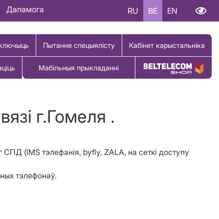
Дапамога
RU
BE
EN
ключыць
Пытанне спецыялісту
Кабінет карыстальніка
аціць
Мабільныя прыкладанні
Купіць тавар
язі г.Гомеля .
г СПД (IMS тэлефанія, byfly, ZALA, на сеткі доступу
ьных тэлефонаў.