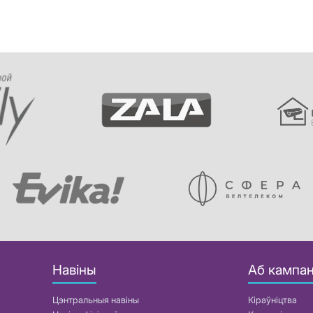
Навіны
Аб кампан
Цэнтральныя навіны
Кіраўніцтва