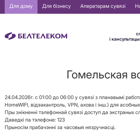
Основная
Для дому
Для бізнесу
Аператарам сувязі
Н
навигация
BE
с
і кансультац
Гомельская во
24.04.2026г. с 01:00 до 06:00 у сувязі з планавымі работ
HomeWIFI, відэакантроль, VPN, ахова і інш.) для асобны
Пры знікненні тэлефоннай сувязі доступ да экстраных с
Даведкі па тэлефоне: 123
Прыносім прабачэнні за часовыя нязручнасці.