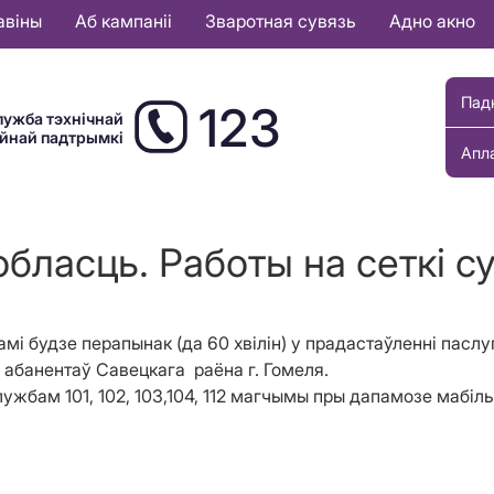
авіны
Аб кампаніі
Зваротная сувязь
Адно акно
Пад
123
лужба тэхнічнай
ыйнай падтрымкі
Апл
бласць. Работы на сеткі сув
амі будзе перапынак (да 60 хвілін) у прадастаўленні паслу
х абанентаў Савецкага раёна г. Гомеля.
лужбам 101, 102, 103,104, 112 магчымы пры дапамозе мабіл