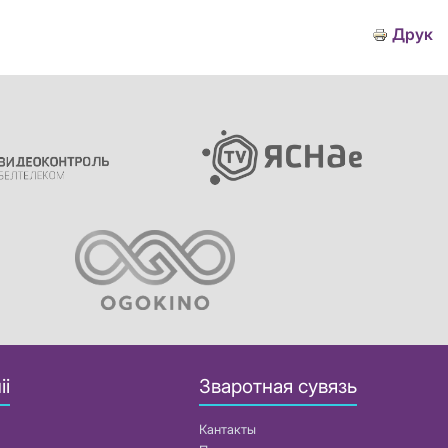
Друк
іі
Зваротная сувязь
Кантакты