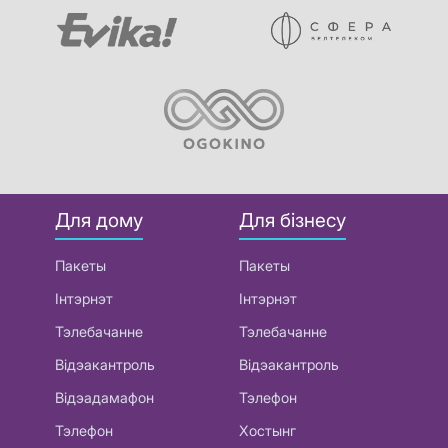
Для дому
Для бізнесу
Пакеты
Пакеты
Інтэрнэт
Інтэрнэт
Тэлебачанне
Тэлебачанне
Відэакантроль
Відэакантроль
Відэадамафон
Тэлефон
Тэлефон
Хостынг