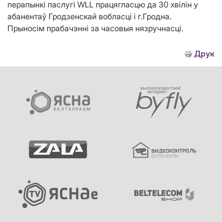
перапынкi паслугі WLL працягласцю да 30 хвілін у
абанентаў Гродзенскай вобласці і г.Гродна.
Прыносім прабачэнні за часовыя нязручнасці.
Друк