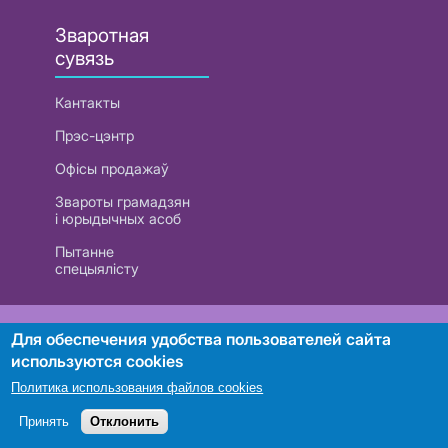
Зваротная
сувязь
Кантакты
Прэс-цэнтр
Офісы продажаў
Звароты грамадзян
і юрыдычных асоб
Пытанне
спецыялісту
РУП «Белтэлекам». УНП 101007741
Для обеспечения удобства пользователей сайта
используются cookies
Политика использования файлов cookies
Пошук
Принять
Отклонить