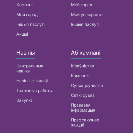
Хостынг
Мой горад
Мой горад
Мой універсітэт
Іншыя паслугі
Іншыя паслугі
Акцыі
Навіны
Аб кампаніі
Цэнтральныя
Кіраўніцтва
навіны
Кампанія
Навіны філіялаў
Супрацоўніцтва
Тэхнічныя работы
Сеткі сувязі
Закупкі
Прававая
інфармацыя
Прафсаюзнае
жыццё