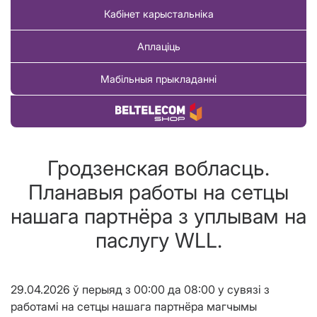
Кабінет карыстальніка
Аплаціць
Мабільныя прыкладанні
Купіць тавар
Гродзенcкая вобласць.
Планавыя работы на сетцы
нашага партнёра з уплывам на
паслугу WLL.
29.04.2026 ў перыяд з 00:00 да 08:00 у сувязі з
работамi на сетцы нашага партнёра магчымы