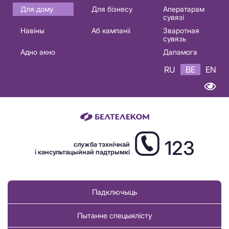
Основная
Для дому
Для бізнесу
Аператарам
сувязі
навигация
Навіны
Аб кампаніі
Зваротная
BE
сувязь
Адно акно
Дапамога
RU
BE
EN
123
служба тэхнічнай
і кансультацыйнай падтрымкі
Падключыць
Пытанне спецыялісту