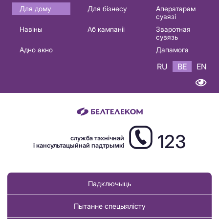
Основная
Для дому
Для бізнесу
Аператарам
сувязі
навигация
Навіны
Аб кампаніі
Зваротная
BE
сувязь
Адно акно
Дапамога
RU
BE
EN
123
служба тэхнічнай
і кансультацыйнай падтрымкі
Падключыць
Пытанне спецыялісту