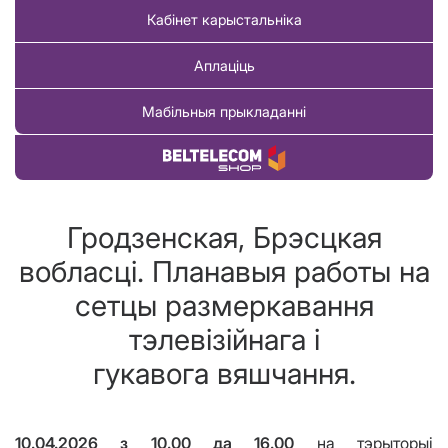
Кабінет карыстальніка
Аплаціць
Мабільныя прыкладанні
Купіць тавар
Гродзенская, Брэсцкая
вобласці. Планавыя работы на
сетцы размеркавання
тэлевізійнага і
гукавога вяшчання.
10.04.2026
з
10.00
да 16.00
на тэрыторы
i