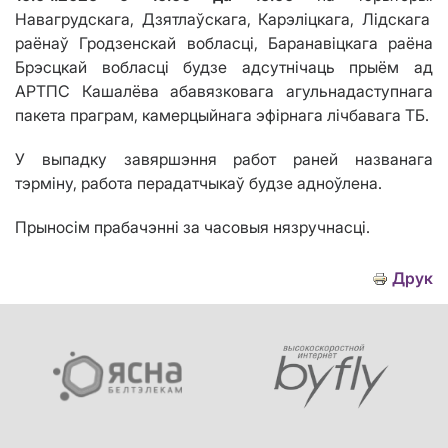
Навагрудскага, Дзятлаўскага, Карэліцкага, Лідскага
раёнаў Гродзенскай вобласці, Баранавіцкага раёна
Брэсцкай вобласці будзе адсутнічаць прыём ад
АРТПС Кашалёва абавязковага агульнадаступнага
пакета праграм, камерцыйнага эфірнага лічбавага ТБ.
У выпадку завяршэння работ раней названага
тэрміну, работа перадатчыкаў будзе адноўлена.
Прыносім прабачэнні за часовыя нязручнасці.
Друк