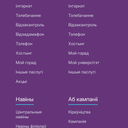
Інтэрнэт
Інтэрнэт
Тэлебачанне
Тэлебачанне
Відэакантроль
Відэакантроль
Відэадамафон
Тэлефон
Тэлефон
Хостынг
Хостынг
Мой горад
Мой горад
Мой універсітэт
Іншыя паслугі
Іншыя паслугі
Акцыі
Навіны
Аб кампаніі
Цэнтральныя
Кіраўніцтва
навіны
Кампанія
Навіны філіялаў