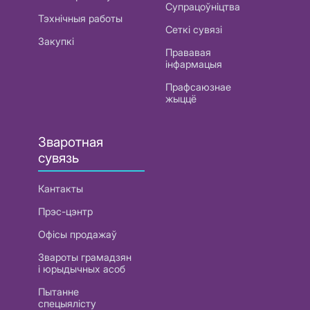
Супрацоўніцтва
Тэхнічныя работы
Сеткі сувязі
Закупкі
Прававая
інфармацыя
Прафсаюзнае
жыццё
Зваротная
сувязь
Кантакты
Прэс-цэнтр
Офісы продажаў
Звароты грамадзян
і юрыдычных асоб
Пытанне
спецыялісту