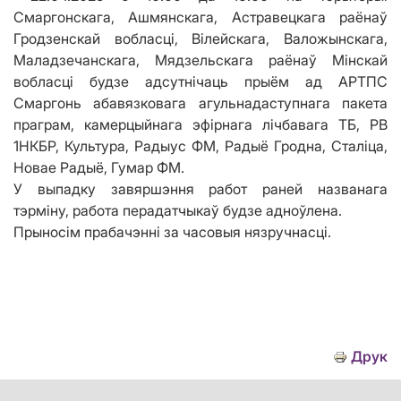
Смаргонскага, Ашмянскага, Астравецкага раёнаў
Гродзенскай вобласці, Вілейскага, Валожынскага,
Маладзечанскага, Мядзельскага раёнаў Мінскай
вобласці будзе адсутнічаць прыём ад АРТПС
Смаргонь абавязковага агульнадаступнага пакета
праграм, камерцыйнага эфірнага лічбавага ТБ, РВ
1НКБР, Культура, Радыус ФМ, Радыё Гродна, Сталіца,
Новае Радыё, Гумар ФМ.
У выпадку завяршэння работ раней названага
тэрміну, работа перадатчыкаў будзе адноўлена.
Прыносім прабачэнні за часовыя нязручнасці.
Друк