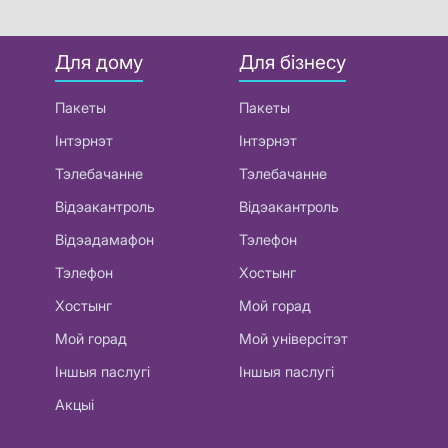
Для дому
Для бізнесу
Пакеты
Пакеты
Інтэрнэт
Інтэрнэт
Тэлебачанне
Тэлебачанне
Відэакантроль
Відэакантроль
Відэадамафон
Тэлефон
Тэлефон
Хостынг
Хостынг
Мой горад
Мой горад
Мой універсітэт
Іншыя паслугі
Іншыя паслугі
Акцыі