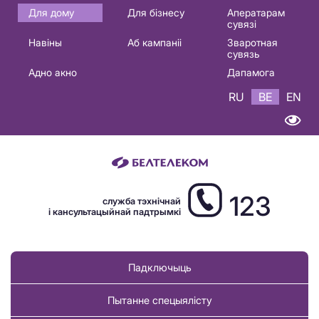
Основная
Для дому
Для бізнесу
Аператарам
сувязі
навигация
Навіны
Аб кампаніі
Зваротная
BE
сувязь
Адно акно
Дапамога
RU
BE
EN
123
служба тэхнічнай
і кансультацыйнай падтрымкі
Падключыць
Пытанне спецыялісту