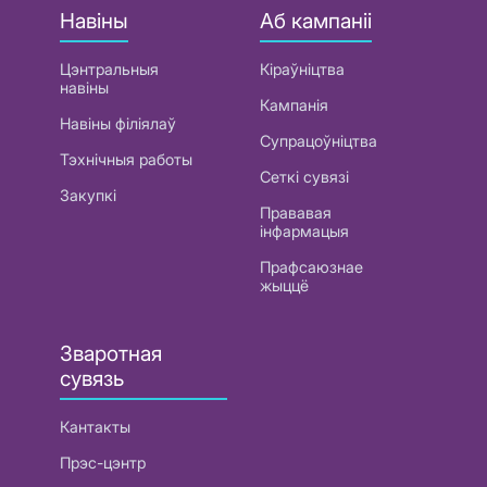
Навіны
Аб кампаніі
Цэнтральныя
Кіраўніцтва
навіны
Кампанія
Навіны філіялаў
Супрацоўніцтва
Тэхнічныя работы
Сеткі сувязі
Закупкі
Прававая
інфармацыя
Прафсаюзнае
жыццё
Зваротная
сувязь
Кантакты
Прэс-цэнтр