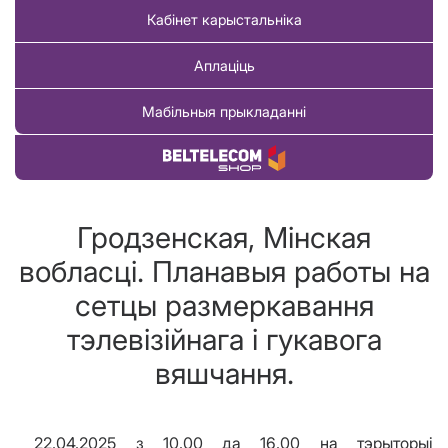
Кабінет карыстальніка
Аплаціць
Мабільныя прыкладанні
Купіць тавар
Гродзенская, Мінская
вобласці. Планавыя работы на
сетцы размеркавання
тэлевізійнага і гукавога
вяшчання.
22.04.2025 з 10.00 да 16.00 на тэрыторыі