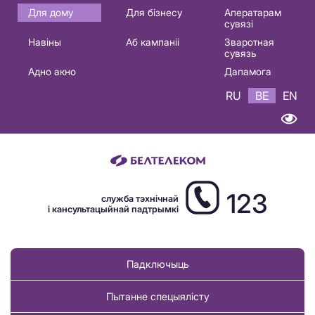
Основная
Для дому
Для бізнесу
Аператарам
сувязі
навигация
Навіны
Аб кампаніі
Зваротная
BE
сувязь
Адно акно
Дапамога
RU
BE
EN
123
служба тэхнічнай
і кансультацыйнай падтрымкі
Падключыць
Пытанне спецыялісту