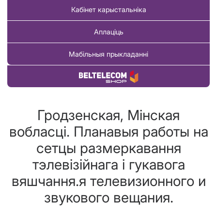
Кабінет карыстальніка
Аплаціць
Мабільныя прыкладанні
Купіць тавар
Гродзенская, Мінская
вобласцi. Планавыя работы на
сетцы размеркавання
тэлевізійнага і гукавога
вяшчання.я телевизионного и
звукового вещания.