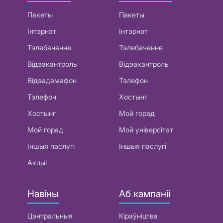
Пакеты
Пакеты
Інтэрнэт
Інтэрнэт
Тэлебачанне
Тэлебачанне
Відэакантроль
Відэакантроль
Відэадамафон
Тэлефон
Тэлефон
Хостынг
Хостынг
Мой горад
Мой горад
Мой універсітэт
Іншыя паслугі
Іншыя паслугі
Акцыі
Навіны
Аб кампаніі
Цэнтральныя
Кіраўніцтва