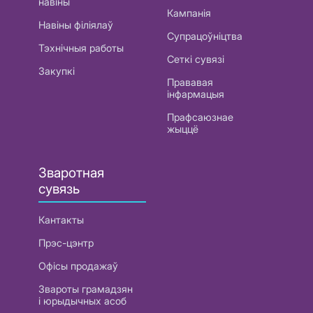
навіны
Кампанія
Навіны філіялаў
Супрацоўніцтва
Тэхнічныя работы
Сеткі сувязі
Закупкі
Прававая
інфармацыя
Прафсаюзнае
жыццё
Зваротная
сувязь
Кантакты
Прэс-цэнтр
Офісы продажаў
Звароты грамадзян
і юрыдычных асоб