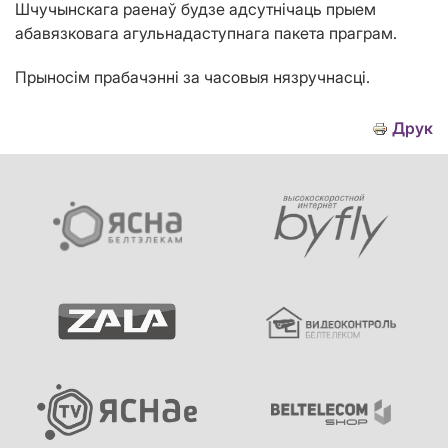
Шчучынскага раенаў будзе адсутнічаць прыем
абавязковага агульнадаступнага пакета праграм.
Прыносім прабачэнні за часовыя нязручнасці.
Друк