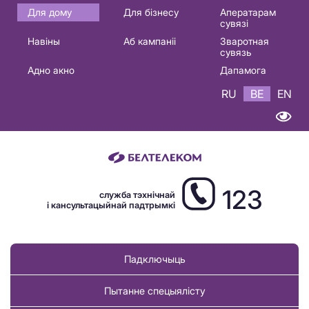
Основная
Для дому
Для бізнесу
Аператарам
сувязі
навигация
Навіны
Аб кампаніі
Зваротная
BE
сувязь
Адно акно
Дапамога
RU
BE
EN
123
служба тэхнічнай
і кансультацыйнай падтрымкі
Падключыць
Пытанне спецыялісту