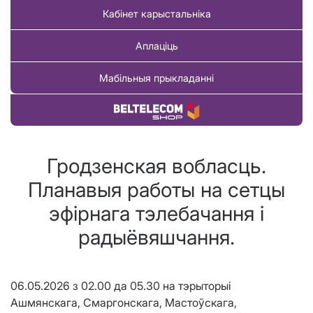
Кабінет карыстальніка
Аплаціць
Мабільныя прыкладанні
Купіць тавар
Гродзенская вобласць.
Планавыя работы на сетцы
эфірнага тэлебачання і
радыёвяшчання.
06.05.2026
з 02.00 да 05.30 на тэрыторыі
Ашмянскага, Смаргонскага, Мастоўскага,