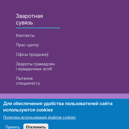
Зваротная
сувязь
Кантакты
Прэс-цэнтр
Офісы продажаў
Звароты грамадзян
і юрыдычных асоб
Пытанне
спецыялісту
РУП «Белтэлекам». УНП 101007741
Для обеспечения удобства пользователей сайта
используются cookies
Политика использования файлов cookies
Пошук
Принять
Отклонить