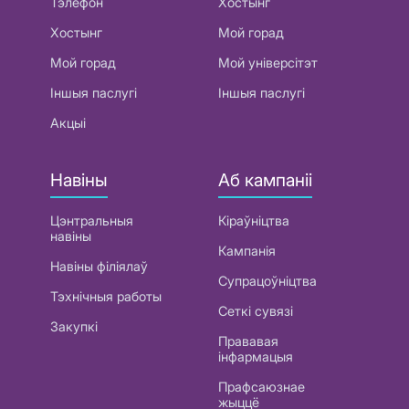
Тэлефон
Хостынг
Хостынг
Мой горад
Мой горад
Мой універсітэт
Іншыя паслугі
Іншыя паслугі
Акцыі
Навіны
Аб кампаніі
Цэнтральныя
Кіраўніцтва
навіны
Кампанія
Навіны філіялаў
Супрацоўніцтва
Тэхнічныя работы
Сеткі сувязі
Закупкі
Прававая
інфармацыя
Прафсаюзнае
жыццё