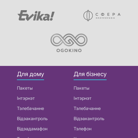
Для дому
Для бізнесу
Пакеты
Пакеты
Інтэрнэт
Інтэрнэт
Тэлебачанне
Тэлебачанне
Відэакантроль
Відэакантроль
Відэадамафон
Тэлефон