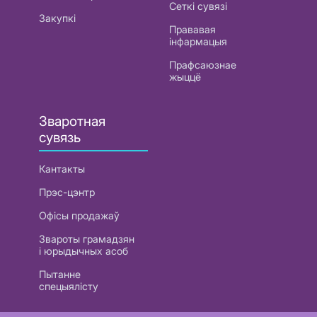
Сеткі сувязі
Закупкі
Прававая
інфармацыя
Прафсаюзнае
жыццё
Зваротная
сувязь
Кантакты
Прэс-цэнтр
Офісы продажаў
Звароты грамадзян
і юрыдычных асоб
Пытанне
спецыялісту