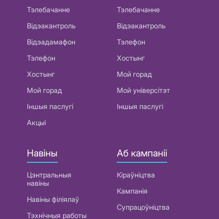
Тэлебачанне
Тэлебачанне
Відэакантроль
Відэакантроль
Відэадамафон
Тэлефон
Тэлефон
Хостынг
Хостынг
Мой горад
Мой горад
Мой універсітэт
Іншыя паслугі
Іншыя паслугі
Акцыі
Навіны
Аб кампаніі
Цэнтральныя
Кіраўніцтва
навіны
Кампанія
Навіны філіялаў
Супрацоўніцтва
Тэхнічныя работы