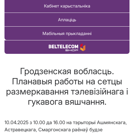
Кабінет карыстальніка
Аплаціць
Мабільныя прыкладанні
Купіць тавар
Гродзенская вобласць.
Планавыя работы на сетцы
размеркавання тэлевізійнага і
гукавога вяшчання.
10.04.2025 з 10.00 да 16.00 на тэрыторыi Ашмянскага,
Астравецкага, Смаргонскага раёнаў будзе