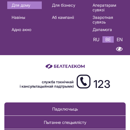
Основная
Для дому
Для бізнесу
Аператарам
сувязі
навигация
Навіны
Аб кампаніі
Зваротная
BE
сувязь
Адно акно
Дапамога
RU
BE
EN
123
служба тэхнічнай
і кансультацыйнай падтрымкі
Падключыць
Пытанне спецыялісту