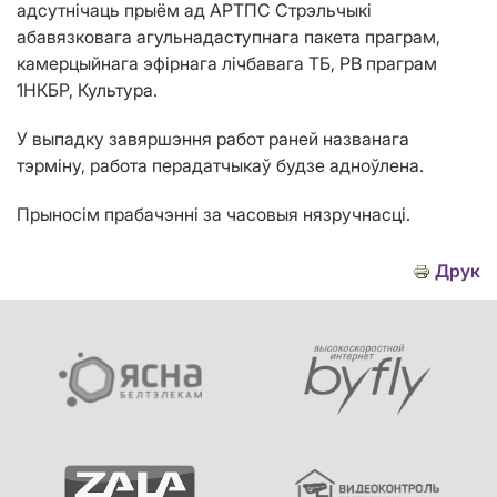
адсутнічаць прыём ад АРТПС Стрэльчыкі
абавязковага агульнадаступнага пакета праграм,
камерцыйнага эфірнага лічбавага ТБ, РВ праграм
1НКБР, Культура.
У выпадку завяршэння работ раней названага
тэрміну, работа перадатчыкаў будзе адноўлена.
Прыносім прабачэнні за часовыя нязручнасці.
Друк