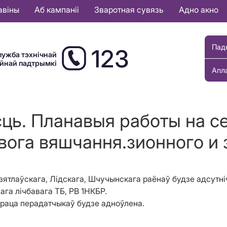
авіны
Аб кампаніі
Зваротная сувязь
Адно акно
Пад
123
лужба тэхнічнай
ыйнай падтрымкі
Апл
сць. Планавыя работы на с
кавога вяшчання.зионного и
 Дзятлаўскага, Лідскага, Шчучынскага раёнаў будзе адсут
ага лічбавага ТБ, РВ 1НКБР.
праца перадатчыкаў будзе адноўлена.