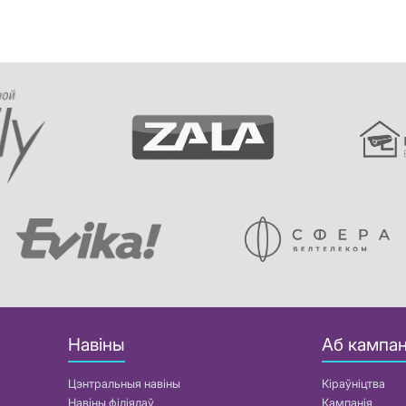
Навіны
Аб кампан
Цэнтральныя навіны
Кіраўніцтва
Навіны філіялаў
Кампанія