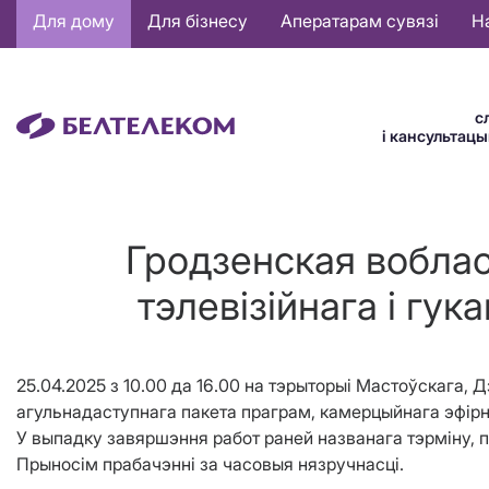
Основная
Для дому
Для бізнесу
Аператарам сувязі
Н
навигация
BE
с
і кансультац
Гродзенская вобла
тэлевізійнага і гу
25.04.2025 з 10.00 да 16.00 на тэрыторыі Мастоўскага,
агульнадаступнага пакета праграм, камерцыйнага эфірн
У выпадку завяршэння работ раней названага тэрміну, 
Прыносім прабачэнні за часовыя нязручнасці.