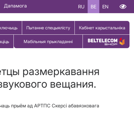
Дапамога
RU
BE
EN
ключыць
Пытанне спецыялісту
Кабінет карыстальніка
аціць
Мабільныя прыкладанні
Купіць тавар
етцы размеркавання
 звукового вещания.
нічаць прыём ад АРТПС Скерсі абавязковага