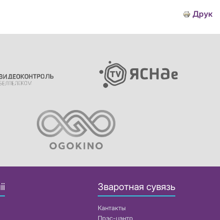
Друк
іі
Зваротная сувязь
Кантакты
Прэс-цэнтр