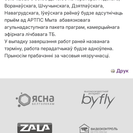
Воранаўскага, Шчучынскага, Дзятлаўскага,
Навагрудскага, Іўеўскага раёнаў будзе адсутнічаць
прыём ад АРТПС Мыта абавязковага
агульнадаступнага пакета праграм, камерцыйнага
эфірнага лічбавага ТБ.
У выпадку завяршэння работ раней названага
тэрміну, работа перадатчыкаў будзе адноўлена.
Прыносім прабачэнні за часовыя нязручнасці.
Друк