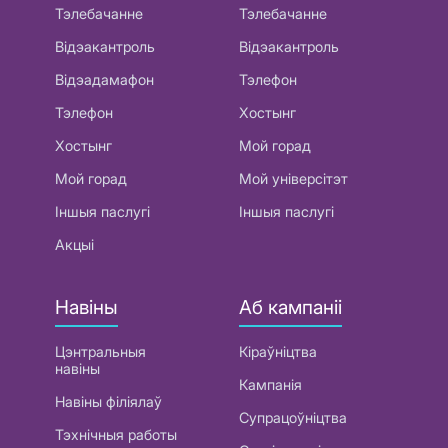
Тэлебачанне
Тэлебачанне
Відэакантроль
Відэакантроль
Відэадамафон
Тэлефон
Тэлефон
Хостынг
Хостынг
Мой горад
Мой горад
Мой універсітэт
Іншыя паслугі
Іншыя паслугі
Акцыі
Навіны
Аб кампаніі
Цэнтральныя
Кіраўніцтва
навіны
Кампанія
Навіны філіялаў
Супрацоўніцтва
Тэхнічныя работы