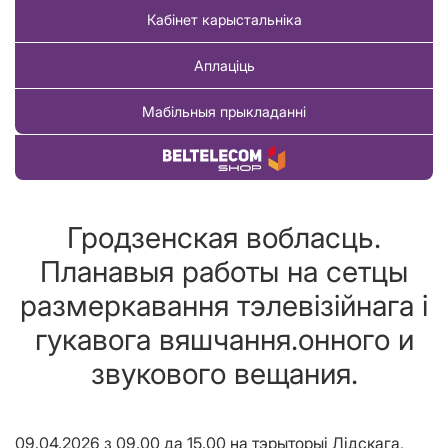
Кабінет карыстальніка
Аплаціць
Мабільныя прыкладанні
Купіць тавар
Гродзенская вобласць.
Планавыя работы на сетцы
размеркавання тэлевізійнага і
гукавога вяшчання.онного и
звукового вещания.
09.04.2026 з 09.00 да 15.00 на тэрыторыі Лідскага,