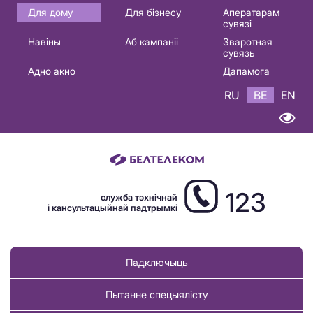
Основная
Для дому
Для бізнесу
Аператарам
сувязі
навигация
Навіны
Аб кампаніі
Зваротная
BE
сувязь
Адно акно
Дапамога
RU
BE
EN
123
служба тэхнічнай
і кансультацыйнай падтрымкі
Падключыць
Пытанне спецыялісту