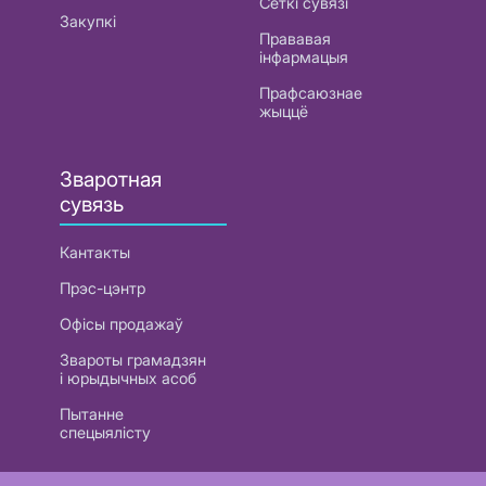
Сеткі сувязі
Закупкі
Прававая
інфармацыя
Прафсаюзнае
жыццё
Зваротная
сувязь
Кантакты
Прэс-цэнтр
Офісы продажаў
Звароты грамадзян
і юрыдычных асоб
Пытанне
спецыялісту