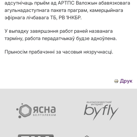
адсутнічаць прыём ад АРТПС Валожын абавязковага
агульнадаступнага пакета праграм, камерцыйнага
эфірнага лічбавага ТБ, РВ 1НКБР.
У выпадку завяршэння работ раней названага
тэрміну, работа перадатчыкаў будзе адноўлена.
Прыносім прабачэнні за часовыя нязручнасці.
Друк