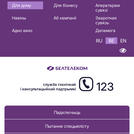
Основная
Для дому
Для бізнесу
Аператарам
сувязі
навигация
Навіны
Аб кампаніі
Зваротная
BE
сувязь
Адно акно
Дапамога
RU
BE
EN
123
служба тэхнічнай
і кансультацыйнай падтрымкі
Падключыць
Пытанне спецыялісту