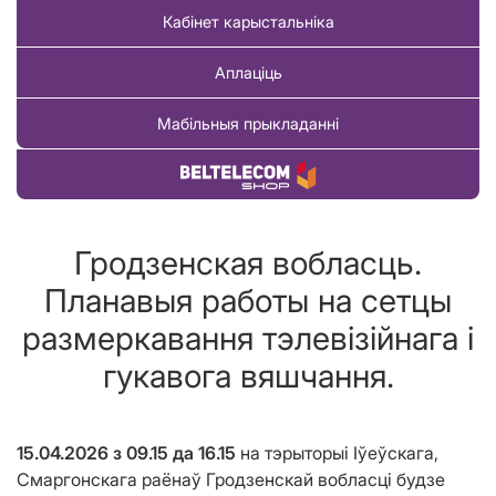
Кабінет карыстальніка
Аплаціць
Мабільныя прыкладанні
Купіць тавар
Гродзенская вобласць.
Планавыя работы на сетцы
размеркавання тэлевізійнага і
гукавога вяшчання.
15.04.2026 з 09.15 да 16.15
на тэрыторыі Іўеўскага,
Смаргонскага раёнаў Гродзенскай вобласці будзе