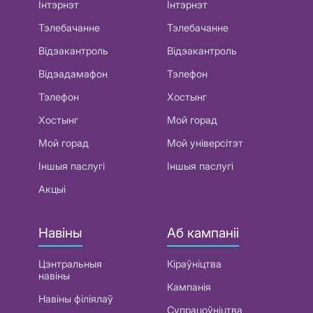
Інтэрнэт
Інтэрнэт
Тэлебачанне
Тэлебачанне
Відэакантроль
Відэакантроль
Відэадамафон
Тэлефон
Тэлефон
Хостынг
Хостынг
Мой горад
Мой горад
Мой універсітэт
Іншыя паслугі
Іншыя паслугі
Акцыі
Навіны
Аб кампаніі
Цэнтральныя
Кіраўніцтва
навіны
Кампанія
Навіны філіялаў
Супрацоўніцтва