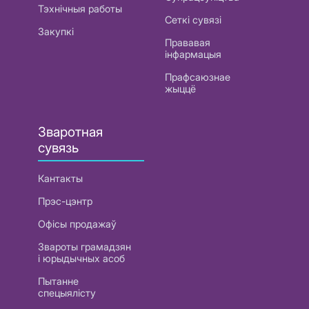
Тэхнічныя работы
Сеткі сувязі
Закупкі
Прававая
інфармацыя
Прафсаюзнае
жыццё
Зваротная
сувязь
Кантакты
Прэс-цэнтр
Офісы продажаў
Звароты грамадзян
і юрыдычных асоб
Пытанне
спецыялісту