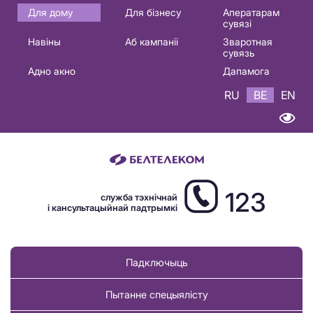
Основная
Для дому
Для бізнесу
Аператарам
сувязі
навигация
Навіны
Аб кампаніі
Зваротная
BE
сувязь
Адно акно
Дапамога
RU
BE
EN
123
служба тэхнічнай
і кансультацыйнай падтрымкі
Падключыць
Пытанне спецыялісту