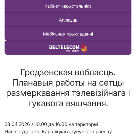
Кабінет карыстальніка
Аплаціць
Мабільныя прыкладанні
Купіць тавар
Гродзенская вобласць.
Планавыя работы на сетцы
размеркавання тэлевізійнага і
гукавога вяшчання.
28.04.2026 з 10.00 да 16.00 на тэрыторыі
Навагрудскага, Карэліцкага, Іўеўскага раёнаў