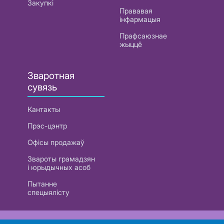
Закупкі
Прававая
інфармацыя
Прафсаюзнае
жыццё
Зваротная
сувязь
Кантакты
Прэс-цэнтр
Офісы продажаў
Звароты грамадзян
і юрыдычных асоб
Пытанне
спецыялісту
РУП «Белтэлекам». УНП 101007741