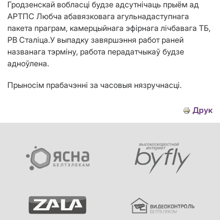
Гродзенскай вобласці будзе адсутнічаць прыём ад
АРТПС Любча абавязковага агульнадаступнага
пакета праграм, камерцыйнага эфірнага лічбавага ТБ,
РВ Сталіца.
У выпадку завяршэння работ раней
названага тэрміну, работа перадатчыкаў будзе
адноўлена.
Прыносім прабачэнні за часовыя нязручнасці.
Друк