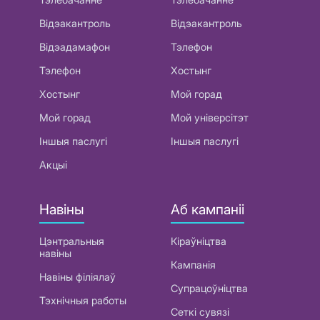
Відэакантроль
Відэакантроль
Відэадамафон
Тэлефон
Тэлефон
Хостынг
Хостынг
Мой горад
Мой горад
Мой універсітэт
Іншыя паслугі
Іншыя паслугі
Акцыі
Навіны
Аб кампаніі
Цэнтральныя
Кіраўніцтва
навіны
Кампанія
Навіны філіялаў
Супрацоўніцтва
Тэхнічныя работы
Сеткі сувязі