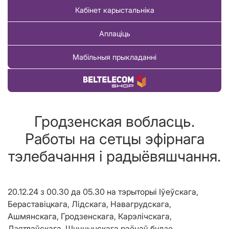
Кабінет карыстальніка
Аплаціць
Мабільныя прыкладанні
Купіць тавар
Гродзенская вобласць.
Работы на сетцы эфірнага
тэлебачання і радыёвяшчання.
20.12.24 з 00.30 да 05.30 на тэрыторыi Іўеўскага,
Бераставіцкага, Лідскага, Навагрудскага,
Ашмянскага, Гродзенскага, Карэлічскага,
Дзятлаўскага, Шчучынскага раёнаў будзе