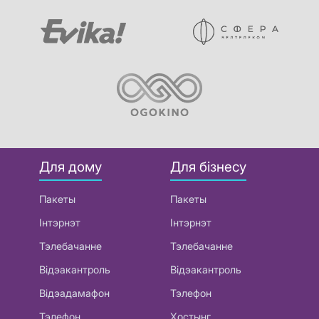
Для дому
Для бізнесу
Пакеты
Пакеты
Інтэрнэт
Інтэрнэт
Тэлебачанне
Тэлебачанне
Відэакантроль
Відэакантроль
Відэадамафон
Тэлефон
Тэлефон
Хостынг