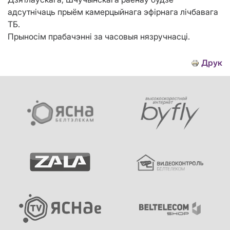
адсутнічаць прыём камерцыйнага эфірнага лічбавага
ТБ.
Прыносім прабачэнні за часовыя нязручнасці.
Друк