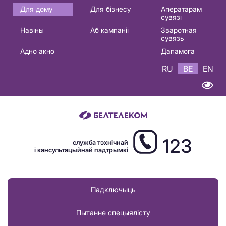
Основная
Для дому
Для бізнесу
Аператарам
сувязі
навигация
Навіны
Аб кампаніі
Зваротная
BE
сувязь
Адно акно
Дапамога
RU
BE
EN
123
служба тэхнічнай
і кансультацыйнай падтрымкі
Падключыць
Пытанне спецыялісту