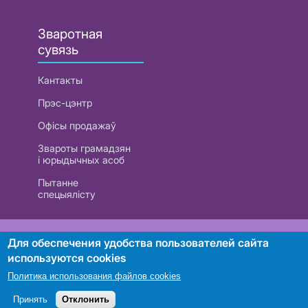
Зваротная
сувязь
Кантакты
Прэс-цэнтр
Офісы продажаў
Звароты грамадзян
і юрыдычных асоб
Пытанне
спецыялісту
РУП «Белтэлекам». УНП 101007741
Для обеспечения удобства пользователей сайта
используются cookies
Политика использования файлов cookies
Пошук
Принять
Отклонить