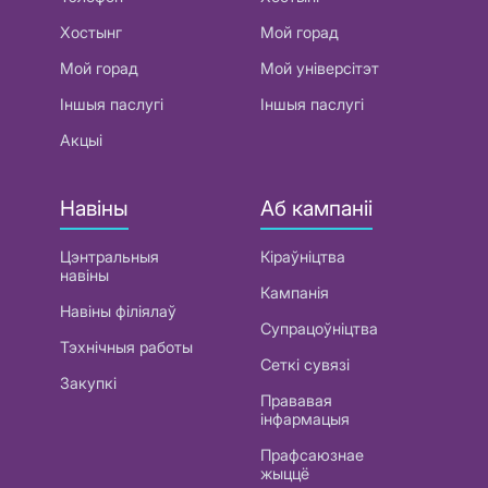
Хостынг
Мой горад
Мой горад
Мой універсітэт
Іншыя паслугі
Іншыя паслугі
Акцыі
Навіны
Аб кампаніі
Цэнтральныя
Кіраўніцтва
навіны
Кампанія
Навіны філіялаў
Супрацоўніцтва
Тэхнічныя работы
Сеткі сувязі
Закупкі
Прававая
інфармацыя
Прафсаюзнае
жыццё