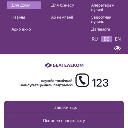
Основная
Для дому
Для бізнесу
Аператарам
сувязі
навигация
Навіны
Аб кампаніі
Зваротная
BE
сувязь
Адно акно
Дапамога
RU
BE
EN
123
служба тэхнічнай
і кансультацыйнай падтрымкі
Падключыць
Пытанне спецыялісту