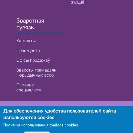
жыццё
Зваротная
сувязь
Кантакты
Прэс-цэнтр
Офісы продажаў
Звароты грамадзян
і юрыдычных асоб
Пытанне
спецыялісту
РУП «Белтэлекам». УНП 101007741
Для обеспечения удобства пользователей сайта
используются cookies
Политика использования файлов cookies
Пошук