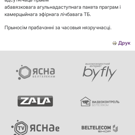
абавязковага агульнадаступнага пакета праграм і
камерцыйнага эфірнага лічбавага ТБ.
Прыносім прабачэнні за часовыя нязручнасці.
Друк