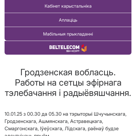
Кабінет карыстальніка
Аплаціць
Мабільныя прыкладанні
Купіць тавар
Гродзенская вобласць.
Работы на сетцы эфірнага
тэлебачання і радыёвяшчання.
10.01.25 з 00.30 да 05.30 на тэрыторыi Шчучынскага,
Гродзенскага, Ашмянскага, Астравецкага,
Смаргонскага, Іўеўскага, Лідскага, раёнаў будзе
адсутнічаць прыём