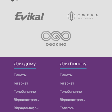
Для дому
Для бізнесу
Пакеты
Пакеты
Інтэрнэт
Інтэрнэт
Тэлебачанне
Тэлебачанне
Відэакантроль
Відэакантроль
Відэадамафон
Тэлефон