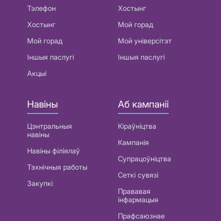
Тэлефон
Хостынг
Хостынг
Мой горад
Мой горад
Мой універсітэт
Іншыя паслугі
Іншыя паслугі
Акцыі
Навіны
Аб кампаніі
Цэнтральныя
Кіраўніцтва
навіны
Кампанія
Навіны філіялаў
Супрацоўніцтва
Тэхнічныя работы
Сеткі сувязі
Закупкі
Прававая
інфармацыя
Прафсаюзнае