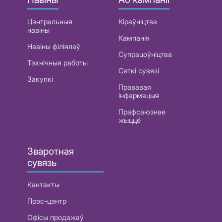
Цэнтральныя
Кіраўніцтва
навіны
Кампанія
Навіны філіялаў
Супрацоўніцтва
Тэхнічныя работы
Сеткі сувязі
Закупкі
Прававая
інфармацыя
Прафсаюзнае
жыццё
Зваротная
сувязь
Кантакты
Прэс-цэнтр
Офісы продажаў