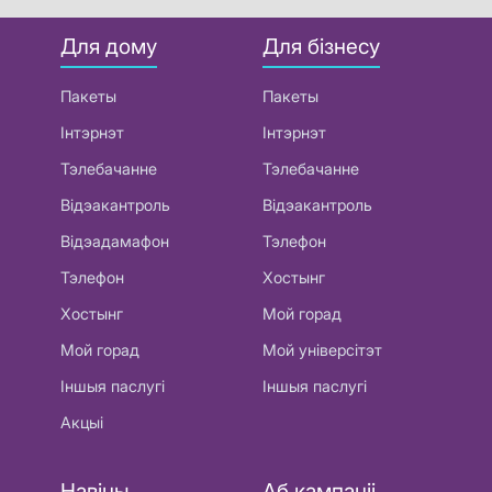
Для дому
Для бізнесу
Пакеты
Пакеты
Інтэрнэт
Інтэрнэт
Тэлебачанне
Тэлебачанне
Відэакантроль
Відэакантроль
Відэадамафон
Тэлефон
Тэлефон
Хостынг
Хостынг
Мой горад
Мой горад
Мой універсітэт
Іншыя паслугі
Іншыя паслугі
Акцыі
Навіны
Аб кампаніі