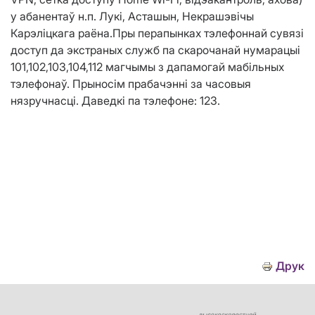
у
абанента
ў
н.п. Лукі, Асташын, Некрашэвічы
Карэліцкага раёна
.
Пры перапынках тэлефоннай сувязі
доступ да экстраных служб па скарочанай нумарацыі
101,102,103,104,112 магчымы з дапамогай мабільных
тэлефонаў. Прыносім прабачэнні за часовыя
нязручнасці. Даведкі па тэлефоне: 123.
Друк