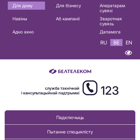
Основная
Для дому
Для бізнесу
Аператарам
сувязі
навигация
Навіны
Аб кампаніі
Зваротная
BE
сувязь
Адно акно
Дапамога
RU
BE
EN
123
служба тэхнічнай
і кансультацыйнай падтрымкі
Падключыць
Пытанне спецыялісту