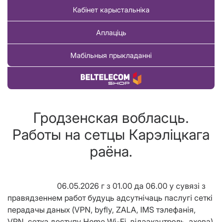
Кабінет карыстальніка
Аплаціць
Мабільныя прыкладанні
Купіць тавар
Гродзенская вобласць.
Работы на сетцы Карэліцкага
раёна.
06.05.2026 г з
01.00 да 06.00
у сувязі з
правядзеннем работ будуць адсутнічаць паслугі сеткі
перадачы даных (VPN, byfly, ZALA, IMS тэлефанія,
VPN, сетка доступу Home Wi-Fi, відэакантроль, ахова)