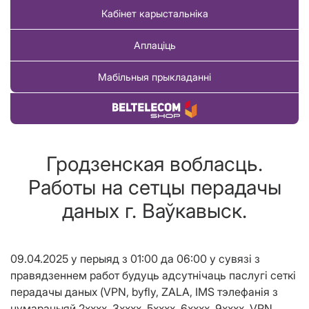
Кабінет карыстальніка
Аплаціць
Мабільныя прыкладанні
Купіць тавар
Гродзенская вобласць.
Работы на сетцы перадачы
даных г. Ваўкавыск.
09.04.2025 у перыяд з 01:00 да 06:00 у сувязі з
правядзеннем работ будуць адсутнічаць паслугі сеткі
перадачы даных (VPN, byfly, ZALA, IMS тэлефанія з
нумарацыяй 2хххх, 3хххх, 5хххх, 6хххх, 9хххх, VPN,