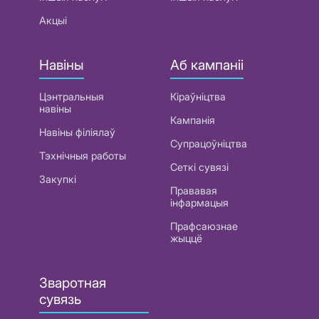
Акцыі
Навіны
Аб кампаніі
Цэнтральныя
Кіраўніцтва
навіны
Кампанія
Навіны філіялаў
Супрацоўніцтва
Тэхнічныя работы
Сеткі сувязі
Закупкі
Прававая
інфармацыя
Прафсаюзнае
жыццё
Зваротная
сувязь