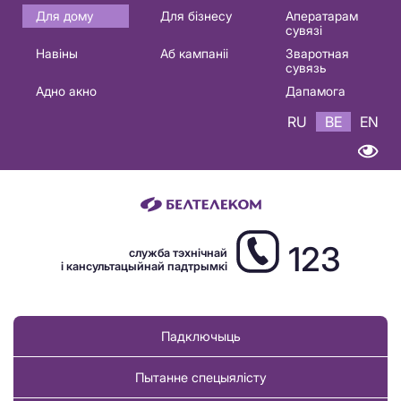
Основная
Для дому
Для бізнесу
Аператарам
сувязі
навигация
Навіны
Аб кампаніі
Зваротная
BE
сувязь
Адно акно
Дапамога
RU
BE
EN
123
служба тэхнічнай
і кансультацыйнай падтрымкі
Падключыць
Пытанне спецыялісту