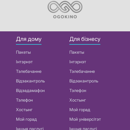
Для дому
Для бізнесу
Пакеты
Пакеты
Інтэрнэт
Інтэрнэт
Тэлебачанне
Тэлебачанне
Відэакантроль
Відэакантроль
Відэадамафон
Тэлефон
Тэлефон
Хостынг
Хостынг
Мой горад
Мой горад
Мой універсітэт
Іншыя паслугі
Іншыя паслугі