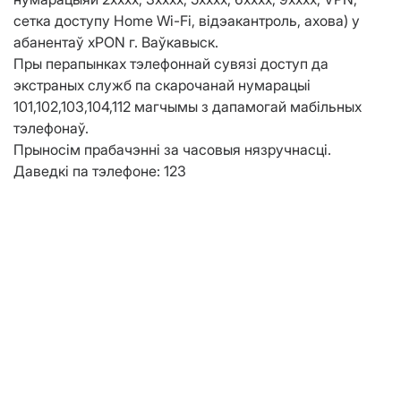
сетка доступу Home Wi-Fi, відэакантроль, ахова) у
абанентаў хPON г. Ваўкавыск.
Пры перапынках тэлефоннай сувязі доступ да
экстраных служб па скарочанай нумарацыі
101,102,103,104,112 магчымы з дапамогай мабільных
тэлефонаў.
Прыносім прабачэнні за часовыя нязручнасці.
Даведкі па тэлефоне: 123