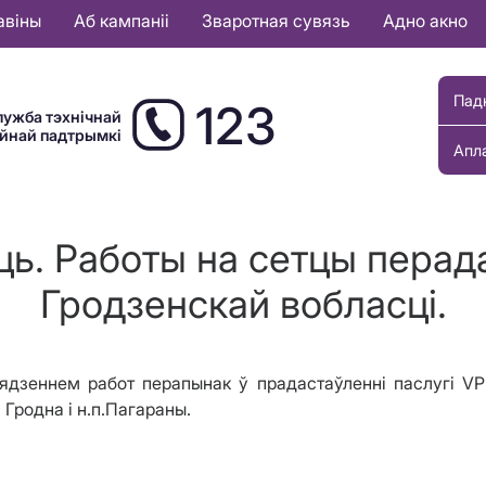
авіны
Аб кампаніі
Зваротная сувязь
Адно акно
Пад
123
лужба тэхнічнай
ыйнай падтрымкі
Апл
ь. Работы на сетцы перад
Гродзенскай вобласці.
вядзеннем работ перапынак
ў прадастаўленні
паслугі V
 Гродна і н.п.Пагараны.