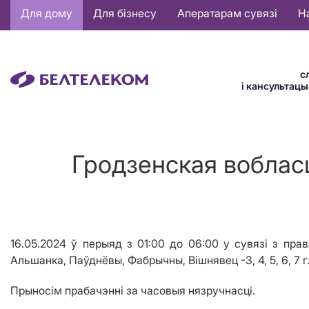
Основная
Для дому
Для бізнесу
Аператарам сувязі
Н
навигация
BE
с
і кансультац
Гродзенская вобласц
16.05.2024 ў перыяд з
0
1
:00 до 06:00
у сувязі з пра
Альшанка, Паўднёвы, Фабрычны, Вішнявец -3, 4, 5, 6, 7 г.
Прыносім прабачэнні за часовыя нязручнасці.