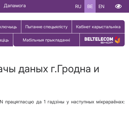
Дапамога
RU
BE
EN
ключыць
Пытанне спецыялісту
Кабінет карыстальніка
аціць
Мабільныя прыкладанні
Купіць тавар
ачы даных г.Гродна и
PN
працягласцю да 1
гадз
іны у
н
аступных мікрараёна
х
: