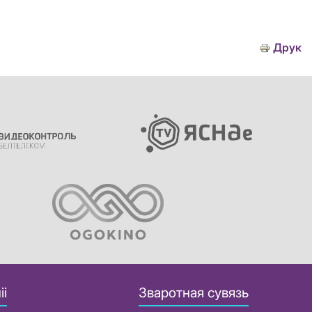
Друк
іі
Зваротная сувязь