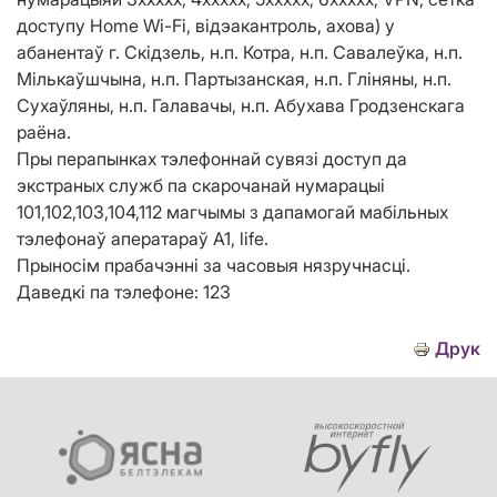
доступу Home Wi-Fi, відэакантроль, ахова) у
абанентаў г. Скідзель, н.п. Котра, н.п. Савалеўка, н.п.
Мількаўшчына, н.п. Партызанская, н.п. Гліняны, н.п.
Сухаўляны, н.п. Галавачы, н.п. Абухава Гродзенскага
раёна.
Пры перапынках тэлефоннай сувязі доступ да
экстраных служб па скарочанай нумарацыі
101,102,103,104,112 магчымы з дапамогай мабільных
тэлефонаў аператараў А1, life.
Прыносім прабачэнні за часовыя нязручнасці.
Даведкі па тэлефоне: 123
Друк