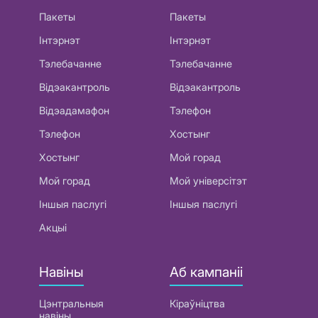
Пакеты
Пакеты
Інтэрнэт
Інтэрнэт
Тэлебачанне
Тэлебачанне
Відэакантроль
Відэакантроль
Відэадамафон
Тэлефон
Тэлефон
Хостынг
Хостынг
Мой горад
Мой горад
Мой універсітэт
Іншыя паслугі
Іншыя паслугі
Акцыі
Навіны
Аб кампаніі
Цэнтральныя
Кіраўніцтва
навіны