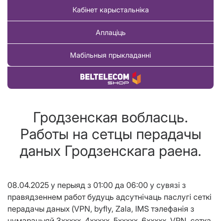
Кабінет карыстальніка
Аплаціць
Мабільныя прыкладанні
Купіць тавар
Гродзенская вобласць.
Работы на сетцы перадачы
даных Гродзенскага раена.
08.04.2025 у перыяд з 01:00 да 06:00 у сувязі з
правядзеннем работ будуць адсутнічаць паслугі сеткі
перадачы даных (VPN, byfly, Zala, IMS тэлефанія з
нумарацыяй 3ххххх, 4ххххх, 5ххххх, 6ххххх, VPN, сетка