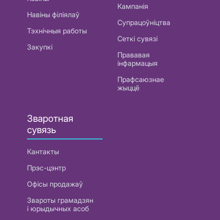
Кампанія
Навіны філіялаў
Супрацоўніцтва
Тэхнічныя работы
Сеткі сувязі
Закупкі
Прававая
інфармацыя
Прафсаюзнае
жыццё
Зваротная
сувязь
Кантакты
Прэс-цэнтр
Офісы продажаў
Звароты грамадзян
і юрыдычных асоб