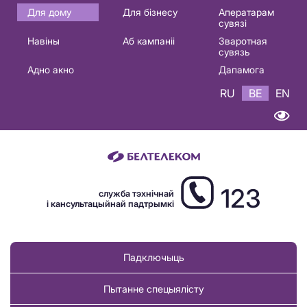
Основная
Для дому
Для бізнесу
Аператарам
сувязі
навигация
Навіны
Аб кампаніі
Зваротная
BE
сувязь
Адно акно
Дапамога
RU
BE
EN
123
служба тэхнічнай
і кансультацыйнай падтрымкі
Падключыць
Пытанне спецыялісту