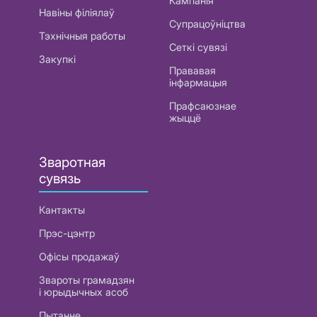
Кампанія
Навіны філіялаў
Супрацоўніцтва
Тэхнічныя работы
Сеткі сувязі
Закупкі
Прававая
інфармацыя
Прафсаюзнае
жыццё
Зваротная
сувязь
Кантакты
Прэс-цэнтр
Офісы продажаў
Звароты грамадзян
і юрыдычных асоб
Пытанне