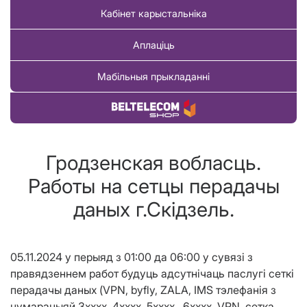
Кабінет карыстальніка
Аплаціць
Мабільныя прыкладанні
Купіць тавар
Гродзенская вобласць.
Работы на сетцы перадачы
даных г.Скідзель.
05
.1
1
.2024
у перыяд з
01
:00
да
06
:00
у сувязі з
правядзеннем работ будуць адсутнічаць паслугі сеткі
перадачы даных (VPN, byfly, Z
ALA
, IMS тэлефанія з
нум
а
р
а
цыяй
3хххх, 4хххх, 5хххх, 6хххх
,
VPN, сетка