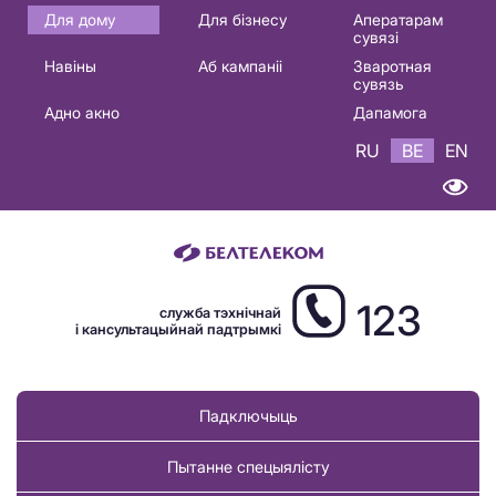
Основная
Для дому
Для бізнесу
Аператарам
сувязі
навигация
Навіны
Аб кампаніі
Зваротная
BE
сувязь
Адно акно
Дапамога
RU
BE
EN
123
служба тэхнічнай
і кансультацыйнай падтрымкі
Падключыць
Пытанне спецыялісту