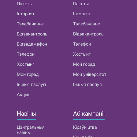
Пакеты
Пакеты
Інтэрнэт
Інтэрнэт
Тэлебачанне
Тэлебачанне
Відэакантроль
Відэакантроль
Відэадамафон
Тэлефон
Тэлефон
Хостынг
Хостынг
Мой горад
Мой горад
Мой універсітэт
Іншыя паслугі
Іншыя паслугі
Акцыі
Навіны
Аб кампаніі
Цэнтральныя
Кіраўніцтва
навіны