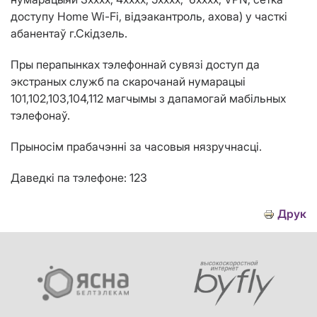
доступу Home Wi-Fi, відэакантроль, ахова)
у
часткі
абанентаў г.
Ск
ідз
ель.
Пры перапынках тэлефоннай сувязі доступ да
экстраных служб па скарочанай нумарацыі
101,102,103,104,112 магчым
ы
з дапамогай мабільных
тэлефонаў.
Прыносім прабачэнні за часовыя нязручнасці.
Даведкі па тэлефоне: 123
Друк