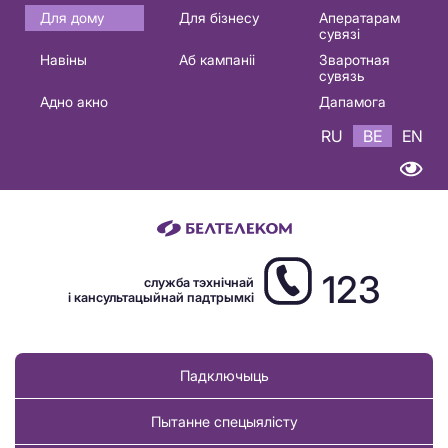
Основная
Для дому
Для бізнесу
Аператарам
сувязі
навигация
Навіны
Аб кампаніі
Зваротная
BE
сувязь
Адно акно
Дапамога
RU
BE
EN
123
служба тэхнічнай
і кансультацыйнай падтрымкі
Падключыць
Пытанне спецыялісту