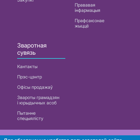
Прававая
інфармацыя
Прафсаюзнае
жыццё
Зваротная
сувязь
Кантакты
Прэс-цэнтр
Офісы продажаў
Звароты грамадзян
і юрыдычных асоб
Пытанне
спецыялісту
РУП «Белтэлекам». УНП 101007741