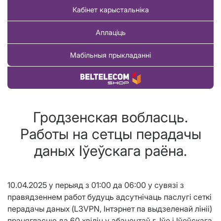
Кабінет карыстальніка
Аплаціць
Мабільныя прыкладанні
Купіць тавар
Гродзенская вобласць.
Работы на сетцы перадачы
даных Iўeўскага раёна.
10.04.2025 у перыяд з 01:00 да 06:00 у сувязі з
правядзеннем работ будуць адсутнічаць паслугі сеткі
перадачы даных (L3VPN, Iнтэрнет па выдзеленай лiнii)
працягласцю да 60 хвілін у абанентаў г. Iўe і Iўeўскага