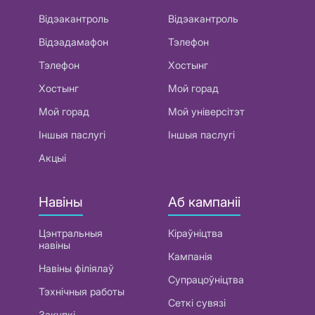
Відэакантроль
Відэакантроль
Відэадамафон
Тэлефон
Тэлефон
Хостынг
Хостынг
Мой горад
Мой горад
Мой універсітэт
Іншыя паслугі
Іншыя паслугі
Акцыі
Навіны
Аб кампаніі
Цэнтральныя
Кіраўніцтва
навіны
Кампанія
Навіны філіялаў
Супрацоўніцтва
Тэхнічныя работы
Сеткі сувязі
Закупкі