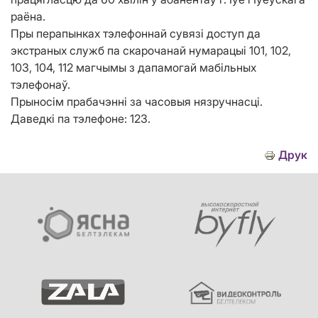
раёна.
Пры перапынках тэлефоннай сувязі доступ да
экстраных служб па скарочанай нумарацыі 101, 102,
103, 104, 112 магчымы з дапамогай мабільных
тэлефонаў.
Прыносім прабачэнні за часовыя нязручнасці.
Даведкі па тэлефоне: 123.
Друк