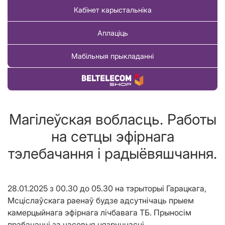
Кабінет карыстальніка
Аплаціць
Мабільныя прыкладанні
Купіць тавар
Магiлеўская вобласць. Работы
на сетцы эфірнага
тэлебачання і радыёвяшчання.
28.01.2025 з 00.30 до 05.30 на тэрыторыі Гарацкага,
Мсціслаўскага раенаў будзе адсутнічаць прыем
камерцыйнага эфірнага лічбавага ТБ. Прыносім
прабачэнні за часовыя нязручнасці.