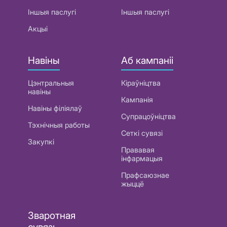
Іншыя паслугі
Іншыя паслугі
Акцыі
Навіны
Аб кампаніі
Цэнтральныя
Кіраўніцтва
навіны
Кампанія
Навіны філіялаў
Супрацоўніцтва
Тэхнічныя работы
Сеткі сувязі
Закупкі
Прававая
інфармацыя
Прафсаюзнае
жыццё
Зваротная