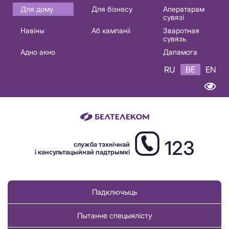
Основная
Для дому
Для бізнесу
Аператарам
сувязі
навигация
Навіны
Аб кампаніі
Зваротная
BE
сувязь
Адно акно
Дапамога
RU
BE
EN
123
служба тэхнічнай
і кансультацыйнай падтрымкі
Падключыць
Пытанне спецыялісту