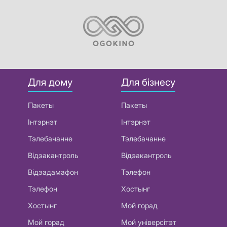
Для дому
Для бізнесу
Пакеты
Пакеты
Інтэрнэт
Інтэрнэт
Тэлебачанне
Тэлебачанне
Відэакантроль
Відэакантроль
Відэадамафон
Тэлефон
Тэлефон
Хостынг
Хостынг
Мой горад
Мой горад
Мой універсітэт