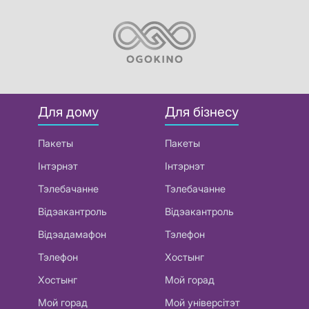
Для дому
Для бізнесу
Пакеты
Пакеты
Інтэрнэт
Інтэрнэт
Тэлебачанне
Тэлебачанне
Відэакантроль
Відэакантроль
Відэадамафон
Тэлефон
Тэлефон
Хостынг
Хостынг
Мой горад
Мой горад
Мой універсітэт