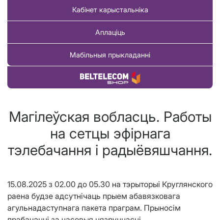
Кабінет карыстальніка
Аплаціць
Мабільныя прыкладанні
Купіць тавар
Магiлеўская вобласць. Работы
на сетцы эфірнага
тэлебачання і радыёвяшчання.
15.08.2025 з 02.00 до 05.30 на тэрыторыі Круглянского
раена будзе адсутнічаць прыем абавязковага
агульнадаступнага пакета праграм. Прыносім
прабачэнні за часовыя нязручнасці.