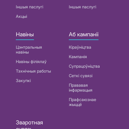
Іншыя паслугі
Іншыя паслугі
Акцыі
Навіны
Аб кампаніі
Цэнтральныя
Кіраўніцтва
навіны
Кампанія
Навіны філіялаў
Супрацоўніцтва
Тэхнічныя работы
Сеткі сувязі
Закупкі
Прававая
інфармацыя
Прафсаюзнае
жыццё
Зваротная