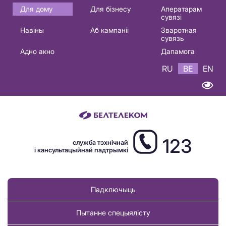
Основная
Для дому
Для бізнесу
Аператарам
сувязі
навигация
Навіны
Аб кампаніі
Зваротная
BE
сувязь
Адно акно
Дапамога
RU
BE
EN
123
служба тэхнічнай
і кансультацыйнай падтрымкі
Падключыць
Пытанне спецыялісту