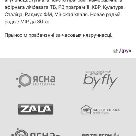
эфірнага лічбавага ТБ, РВ праграм 1НКБР, Культура,
Сталіца, Радыус ФМ, Мінская хваля, Новае радыё,
радыё МІР да 30 хв.
Прыносім прабачэнні за часовыя нязручнасці.
Друк