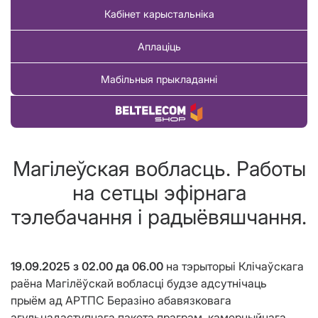
Кабінет карыстальніка
Аплаціць
Мабільныя прыкладанні
Купіць тавар
Магiлеўская вобласць. Работы
на сетцы эфірнага
тэлебачання і радыёвяшчання.
19.09.2025 з 02.00 да 06.00
на тэрыторыі Клічаўскага
раёна Магілёўскай вобласці будзе адсутнічаць
прыём ад АРТПС Беразіно абавязковага
агульнадаступнага пакета праграм, камерцыйнага