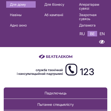
Основная
Для дому
Для бізнесу
Аператарам
сувязі
навигация
Навіны
Аб кампаніі
Зваротная
BE
сувязь
Адно акно
Дапамога
RU
BE
EN
123
служба тэхнічнай
і кансультацыйнай падтрымкі
Падключыць
Пытанне спецыялісту