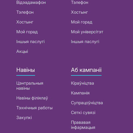
Відэадамафон
Тэлефон
Тэлефон
Хостынг
Хостынг
Мой горад
Мой горад
Мой універсітэт
Іншыя паслугі
Іншыя паслугі
Акцыі
Навіны
Аб кампаніі
Цэнтральныя
Кіраўніцтва
навіны
Кампанія
Навіны філіялаў
Супрацоўніцтва
Тэхнічныя работы
Сеткі сувязі
Закупкі
Прававая
інфармацыя