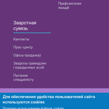
Прафсаюзнае
жыццё
Зваротная
сувязь
Кантакты
Прэс-цэнтр
Офісы продажаў
Звароты грамадзян
і юрыдычных асоб
Пытанне
спецыялісту
РУП «Белтэлекам». УНП 101007741
Для обеспечения удобства пользователей сайта
используются cookies
Политика использования файлов cookies