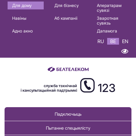
Основная
Для дому
Для бізнесу
Аператарам
сувязі
навигация
Навіны
Аб кампаніі
Зваротная
BE
сувязь
Адно акно
Дапамога
RU
BE
EN
123
служба тэхнічнай
і кансультацыйнай падтрымкі
Падключыць
Пытанне спецыялісту