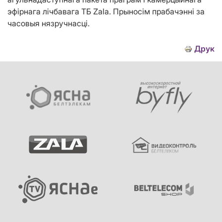
эфірнага лічбавага ТБ Zala. Прыносім прабачэнні за
часовыя нязручнасці.
Друк