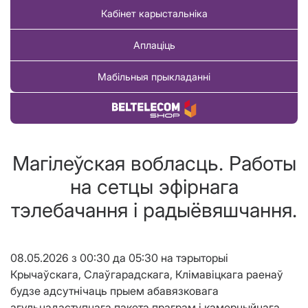
Кабінет карыстальніка
Аплаціць
Мабільныя прыкладанні
Купіць тавар
Магiлеўская вобласць. Работы
на сетцы эфірнага
тэлебачання і радыёвяшчання.
08.05.2026 з 00:30 да 05:30 на тэрыторыі
Крычаўскага, Слаўгарадскага, Клімавіцкага раенаў
будзе адсутнічаць прыем абавязковага
агульнадаступнага пакета праграм і камерцыйнага