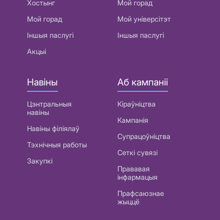
Хостынг
Мой горад
Мой горад
Мой універсітэт
Іншыя паслугі
Іншыя паслугі
Акцыі
Навіны
Аб кампаніі
Цэнтральныя
Кіраўніцтва
навіны
Кампанія
Навіны філіялаў
Супрацоўніцтва
Тэхнічныя работы
Сеткі сувязі
Закупкі
Прававая
інфармацыя
Прафсаюзнае
жыццё