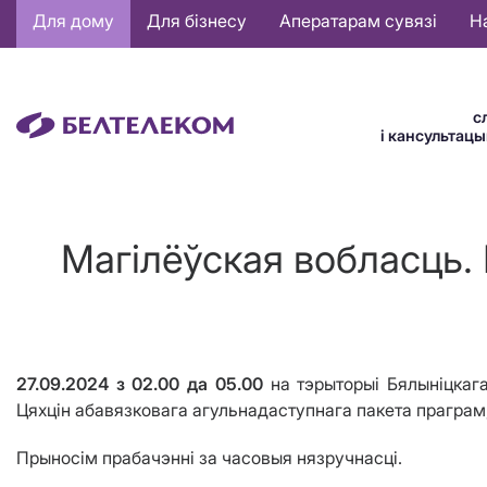
Основная
Для дому
Для бізнесу
Аператарам сувязі
Н
навигация
BE
с
і кансультац
Магілёўская вобласць.
27.09.2024 з 02.00 да 05.00
на тэрыторыі
Бялыніцкага
Цяхцін абавязковага агульнадаступнага пакета праграм
Прыносім прабачэнні за часовыя нязручнасці.