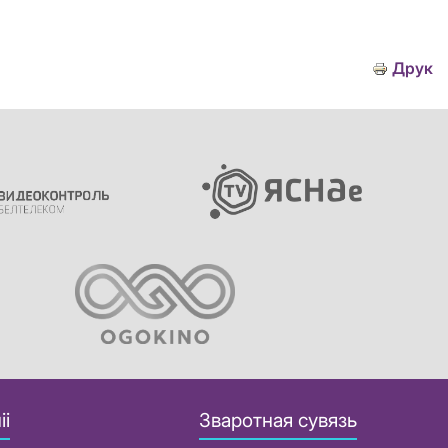
Друк
іі
Зваротная сувязь