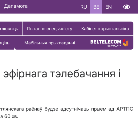
Дапамога
RU
BE
EN
ключыць
Пытанне спецыялісту
Кабінет карыстальніка
аціць
Мабільныя прыкладанні
Купіць тавар
эфірнага тэлебачання і
углянскага
раёнаў
будзе адсутнічаць прыём
ад АРТПС
а 60 хв.