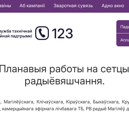
авіны
Аб кампаніі
Зваротная сувязь
Адно акно
Пад
123
лужба тэхнічнай
ыйнай падтрымкі
Апл
 Планавыя работы на сетцы 
радыёвяшчання.
, Магілёўскага, Клічаўскага, Кіраўскага, Быхаўскага, Кр
, камерцыйнага эфірнага лічбавага ТБ,
РВ радыё Магілёў д