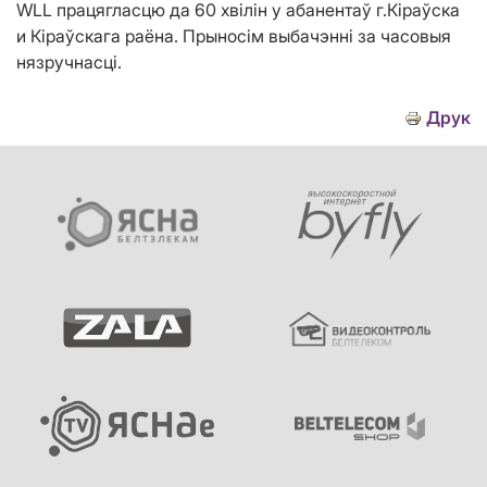
WLL працягласцю да 60 хвілін у абанентаў г.Кіраўска
и Кіраўскага раёна. Прыносім выбачэнні за часовыя
нязручнасці.
Друк