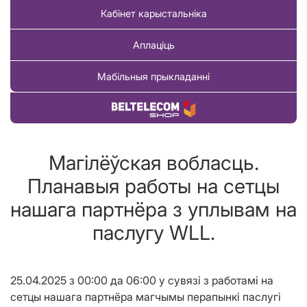
Кабінет карыстальніка
Аплаціць
Мабільныя прыкладанні
Купіць тавар
Магілёўская вобласць.
Планавыя работы на сетцы
нашага партнёра з уплывам на
паслугу WLL.
25.04.2025 з 00:00 да 06:00 у сувязі з работамi на
сетцы нашага партнёра магчымы перапынкi паслугі