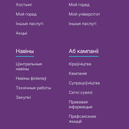
Хостынг
Мой горад
Мой горад
Мой універсітэт
Іншыя паслугі
Іншыя паслугі
Акцыі
Навіны
Аб кампаніі
Цэнтральныя
Кіраўніцтва
навіны
Кампанія
Навіны філіялаў
Супрацоўніцтва
Тэхнічныя работы
Сеткі сувязі
Закупкі
Прававая
інфармацыя
Прафсаюзнае
жыццё