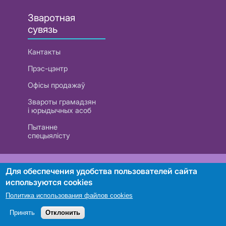
Зваротная
сувязь
Кантакты
Прэс-цэнтр
Офісы продажаў
Звароты грамадзян
і юрыдычных асоб
Пытанне
спецыялісту
РУП «Белтэлекам». УНП 101007741
Для обеспечения удобства пользователей сайта
используются cookies
Политика использования файлов cookies
Пошук
Принять
Отклонить