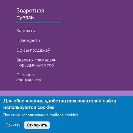
Зваротная
сувязь
Кантакты
Прэс-цэнтр
Офісы продажаў
Звароты грамадзян
і юрыдычных асоб
Пытанне
спецыялісту
РУП «Белтэлекам». УНП 101007741
Для обеспечения удобства пользователей сайта
используются cookies
Политика использования файлов cookies
Пошук
Принять
Отклонить