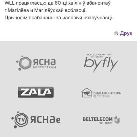
WLL працягласцю да 60-ці хвілін ў абанентаў
г.Магілёва и Магілёўскай вобласці.
Прыносім прабачэнні за часовыя нязручнасці.
Друк