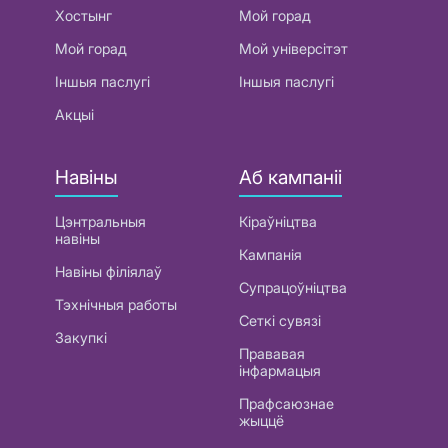
Хостынг
Мой горад
Мой горад
Мой універсітэт
Іншыя паслугі
Іншыя паслугі
Акцыі
Навіны
Аб кампаніі
Цэнтральныя
Кіраўніцтва
навіны
Кампанія
Навіны філіялаў
Супрацоўніцтва
Тэхнічныя работы
Сеткі сувязі
Закупкі
Прававая
інфармацыя
Прафсаюзнае
жыццё