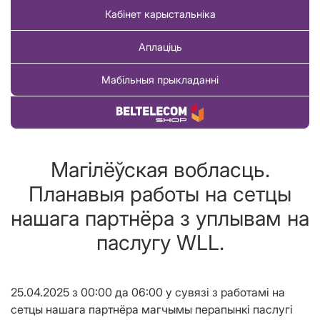
Кабінет карыстальніка
Аплаціць
Мабільныя прыкладанні
Купіць тавар
Магілёўская вобласць.
Планавыя работы на сетцы
нашага партнёра з уплывам на
паслугу WLL.
25.04.2025 з 00:00 да 06:00 у сувязі з работамi на
сетцы нашага партнёра магчымы перапынкi паслугі