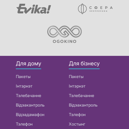
Для дому
Для бізнесу
Пакеты
Пакеты
Інтэрнэт
Інтэрнэт
Тэлебачанне
Тэлебачанне
Відэакантроль
Відэакантроль
Відэадамафон
Тэлефон
Тэлефон
Хостынг