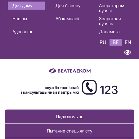
Основная
Для дому
Для бізнесу
Аператарам
сувязі
навигация
Навіны
Аб кампаніі
Зваротная
BE
сувязь
Адно акно
Дапамога
RU
BE
EN
123
служба тэхнічнай
і кансультацыйнай падтрымкі
Падключыць
Пытанне спецыялісту