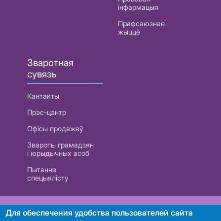
інфармацыя
Прафсаюзнае
жыццё
Зваротная
сувязь
Кантакты
Прэс-цэнтр
Офісы продажаў
Звароты грамадзян
і юрыдычных асоб
Пытанне
спецыялісту
РУП «Белтэлекам». УНП 101007741
Для обеспечения удобства пользователей сайта