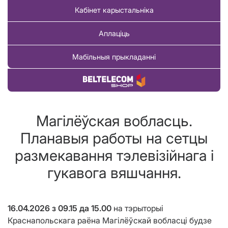
Кабінет карыстальніка
Аплаціць
Мабільныя прыкладанні
Купіць тавар
Магілёўская вобласць.
Планавыя работы на сетцы
размекавання тэлевізійнага і
гукавога вяшчання.
16.04.2026 з 09.15 да 15.00
на тэрыторыі
Краснапольскага раёна Магілёўскай вобласці будзе