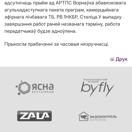
адсутнічаць прыём ад АРТПС Ворнаўка абавязковага
агульнадаступнага пакета праграм, камерцыйнага
эфірнага лічбавага ТБ, РВ 1НКБР, Сталіца.
У выпадку
завяршэння работ раней названага тэрміну, работа
перадатчыкаў будзе адноўлена.
Прыносім прабачэнні за часовыя нязручнасці.
Друк