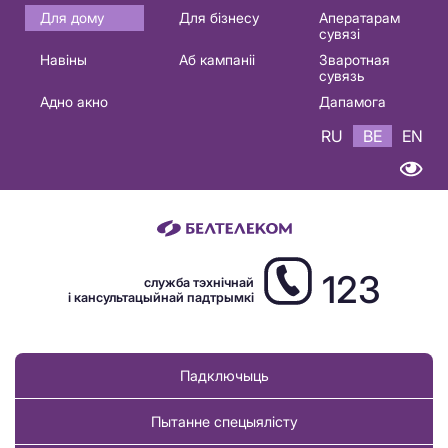
Основная
Для дому
Для бізнесу
Аператарам
сувязі
навигация
Навіны
Аб кампаніі
Зваротная
BE
сувязь
Адно акно
Дапамога
RU
BE
EN
123
служба тэхнічнай
і кансультацыйнай падтрымкі
Падключыць
Пытанне спецыялісту