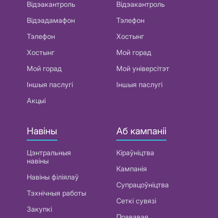
Відэакантроль
Відэакантроль
Відэадамафон
Тэлефон
Тэлефон
Хостынг
Хостынг
Мой горад
Мой горад
Мой універсітэт
Іншыя паслугі
Іншыя паслугі
Акцыі
Навіны
Аб кампаніі
Цэнтральныя
Кіраўніцтва
навіны
Кампанія
Навіны філіялаў
Супрацоўніцтва
Тэхнічныя работы
Сеткі сувязі
Закупкі
Прававая