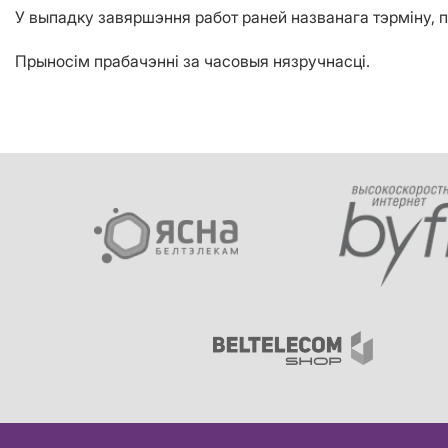
У выпадку завяршэння работ раней названага тэрміну, 
Прыносім прабачэнні за часовыя нязручнасці.