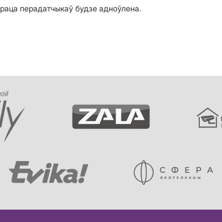
праца перадатчыкаў будзе адноўлена.