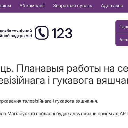
авіны
Аб кампаніі
Зваротная сувязь
Адно акно
Пад
123
лужба тэхнічнай
ыйнай падтрымкі
Апл
сць. Планавыя работы на с
евізійнага і гукавога вяшча
ркавання тэлевізійнага і гукавога вяшчання.
 раёна Магілёўскай вобласці будзе адсутнічаць прыём ад 