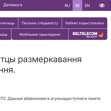
Дапамога
RU
BE
EN
ключыць
Пытанне спецыялісту
Кабінет карыстальніка
аціць
Мабільныя прыкладанні
Купіць тавар
етцы размеркавання
ння.
АРТПС Дрычын абавязковага агульнадаступнага пакета