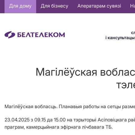
Основная
Для дому
Для бізнесу
Аператарам сувязі
Н
навигация
BE
с
і кансультац
Магілёўская вобла
тэл
Магілёўская вобласць. Планавыя работы на сетцы разме
23.04.2025 з 09.15 да 15.00 на тэрыторыі Асіповіцкага
праграм, камерцыйнага эфірнага лічбавага ТБ.