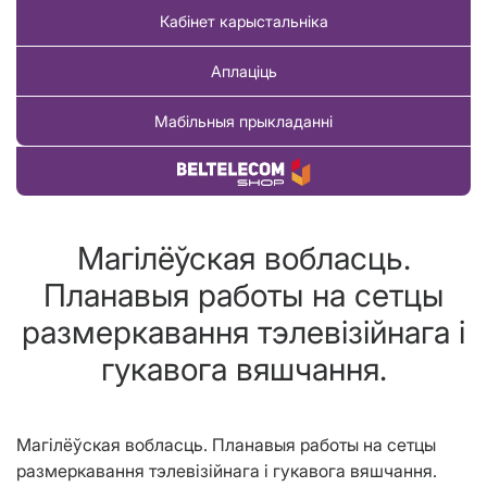
Кабінет карыстальніка
Аплаціць
Мабільныя прыкладанні
Купіць тавар
Магілёўская вобласць.
Планавыя работы на сетцы
размеркавання тэлевізійнага і
гукавога вяшчання.
Магілёўская вобласць. Планавыя работы на сетцы
размеркавання тэлевізійнага і гукавога вяшчання.