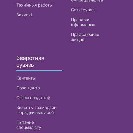
Тэхнічныя работы
Сеткі сувязі
Закупкі
Прававая
інфармацыя
Прафсаюзнае
жыццё
Зваротная
сувязь
Кантакты
Прэс-цэнтр
Офісы продажаў
Звароты грамадзян
і юрыдычных асоб
Пытанне
спецыялісту