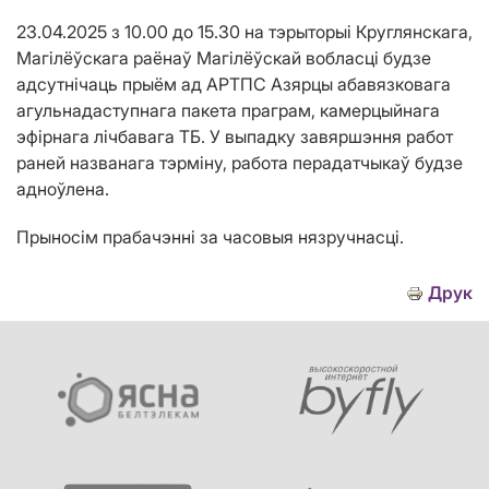
23.04.2025 з 10.00 до 15.30 на тэрыторыі Круглянскага,
Магілёўскага раёнаў Магілёўскай вобласці будзе
адсутнічаць прыём ад АРТПС Азярцы абавязковага
агульнадаступнага пакета праграм, камерцыйнага
эфірнага лічбавага ТБ. У выпадку завяршэння работ
раней названага тэрміну, работа перадатчыкаў будзе
адноўлена.
Прыносім прабачэнні за часовыя нязручнасці.
Друк