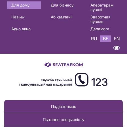
Основная
Для дому
Для бізнесу
Аператарам
сувязі
навигация
Навіны
Аб кампаніі
Зваротная
BE
сувязь
Адно акно
Дапамога
RU
BE
EN
123
служба тэхнічнай
і кансультацыйнай падтрымкі
Падключыць
Пытанне спецыялісту