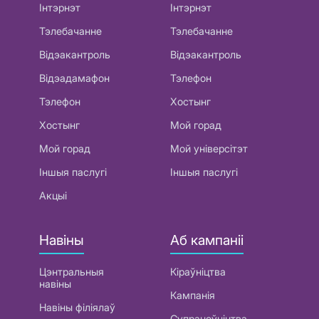
Інтэрнэт
Інтэрнэт
Тэлебачанне
Тэлебачанне
Відэакантроль
Відэакантроль
Відэадамафон
Тэлефон
Тэлефон
Хостынг
Хостынг
Мой горад
Мой горад
Мой універсітэт
Іншыя паслугі
Іншыя паслугі
Акцыі
Навіны
Аб кампаніі
Цэнтральныя
Кіраўніцтва
навіны
Кампанія
Навіны філіялаў
Супрацоўніцтва