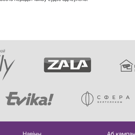
Навіны
Аб кампан