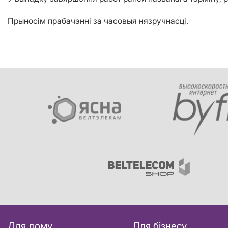
Прыносім прабачэнні за часовыя нязручнасці.
Для дому
Для бізнесу