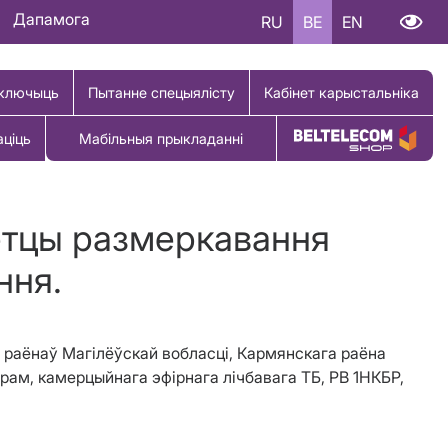
Дапамога
RU
BE
EN
ключыць
Пытанне спецыялісту
Кабінет карыстальніка
аціць
Мабільныя прыкладанні
Купіць тавар
етцы размеркавання
ння.
 раёнаў Магілёўскай вобласці, Кармянскага раёна
ам, камерцыйнага эфірнага лічбавага ТБ, РВ 1НКБР,