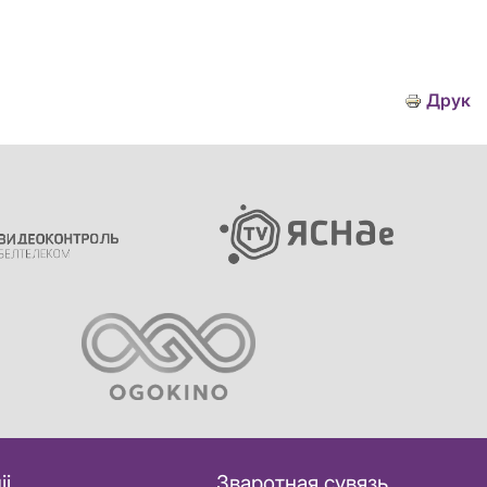
Друк
іі
Зваротная сувязь