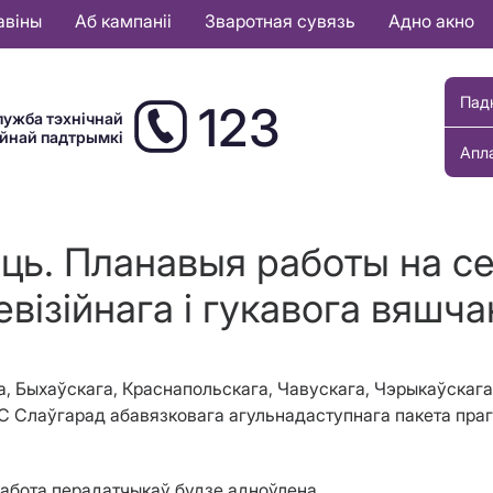
авіны
Аб кампаніі
Зваротная сувязь
Адно акно
Пад
123
лужба тэхнічнай
ыйнай падтрымкі
Апл
сць. Планавыя работы на с
евізійнага і гукавога вяшча
а, Быхаўскага, Краснапольскага, Чавускага, Чэрыкаўскага
 Слаўгарад абавязковага агульнадаступнага пакета прагр
работа перадатчыкаў будзе адноўлена.