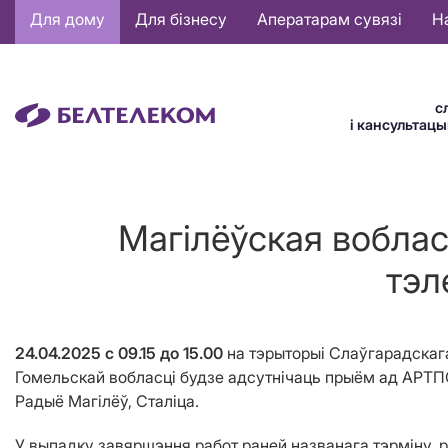
Основная
Для дому
Для бізнесу
Аператарам сувязі
Н
навигация
BE
с
і кансультац
Магілёўская вобла
тэл
24.04.2025 с 09.15 до 15.00
на тэрыторыі Слаўгарадскаг
Гомельскай вобласці будзе адсутнічаць прыём ад АРТПС
Радыё Магілёў, Сталіца.
У выпадку завяршэння работ раней названага тэрміну, 