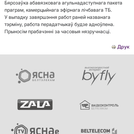
Бярозаўка абавязковага агульнадаступнага пакета
праграм, камерцыйнага эфірнага лічбавага ТБ.
У выпадку завяршэння работ раней названага
тэрміну, работа перадатчыкаў будзе адноўлена.
Прыносім прабачэнні за часовыя нязручнасці.
Друк