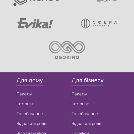
Для дому
Для бізнесу
Пакеты
Пакеты
Інтэрнэт
Інтэрнэт
Тэлебачанне
Тэлебачанне
Відэакантроль
Відэакантроль
Відэадамафон
Тэлефон