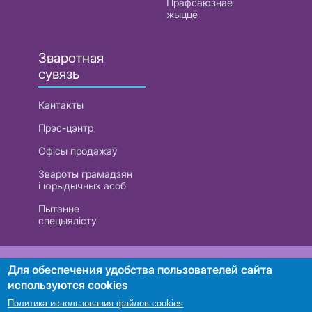
Прафсаюзнае
жыццё
Зваротная
сувязь
Кантакты
Прэс-цэнтр
Офісы продажаў
Звароты грамадзян
і юрыдычных асоб
Пытанне
спецыялісту
РУП «Белтэлекам». УНП 101007741
Для обеспечения удобства пользователей сайта
используются cookies
Политика использования файлов cookies