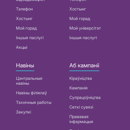
Тэлефон
Хостынг
Хостынг
Мой горад
Мой горад
Мой універсітэт
Іншыя паслугі
Іншыя паслугі
Акцыі
Навіны
Аб кампаніі
Цэнтральныя
Кіраўніцтва
навіны
Кампанія
Навіны філіялаў
Супрацоўніцтва
Тэхнічныя работы
Сеткі сувязі
Закупкі
Прававая
інфармацыя