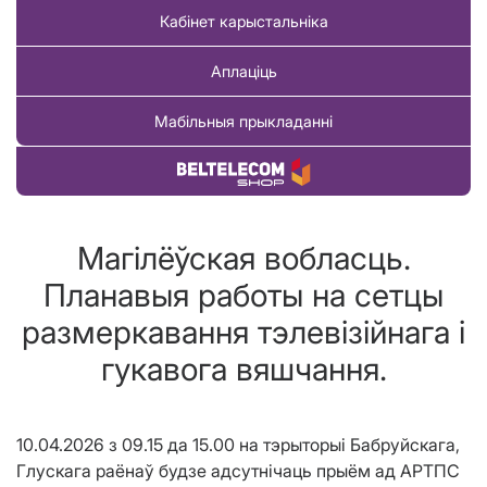
Кабінет карыстальніка
Аплаціць
Мабільныя прыкладанні
Купіць тавар
Магілёўская вобласць.
Планавыя работы на сетцы
размеркавання тэлевізійнага і
гукавога вяшчання.
10.04.2026 з 09.15 да 15.00 на тэрыторыі Бабруйскага,
Глускага раёнаў будзе адсутнічаць прыём ад АРТПС