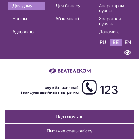
Основная
Для дому
Для бізнесу
Аператарам
сувязі
навигация
Навіны
Аб кампаніі
Зваротная
BE
сувязь
Адно акно
Дапамога
RU
BE
EN
123
служба тэхнічнай
і кансультацыйнай падтрымкі
Падключыць
Пытанне спецыялісту