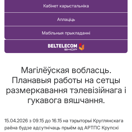
Кабінет карыстальніка
Аплаціць
Мабільныя прыкладанні
Купіць тавар
Магілёўская вобласць.
Планавыя работы на сетцы
размеркавання тэлевізійнага і
гукавога вяшчання.
15.04.2026 з 09.15 до 16.15 на тэрыторыі Круглянскага
раёна будзе адсутнічаць прыём ад АРТПС Крупскі