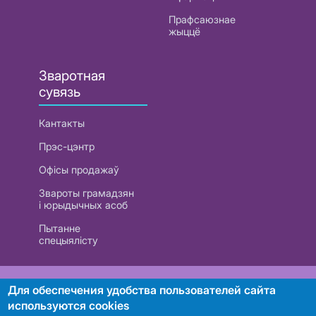
Прафсаюзнае
жыццё
Зваротная
сувязь
Кантакты
Прэс-цэнтр
Офісы продажаў
Звароты грамадзян
і юрыдычных асоб
Пытанне
спецыялісту
РУП «Белтэлекам». УНП 101007741
Для обеспечения удобства пользователей сайта
используются cookies