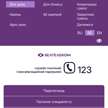
Основная
Для дому
Для бізнесу
Аператарам
сувязі
навигация
Навіны
Аб кампаніі
Зваротная
BE
сувязь
Адно акно
Дапамога
RU
BE
EN
123
служба тэхнічнай
і кансультацыйнай падтрымкі
Падключыць
Пытанне спецыялісту