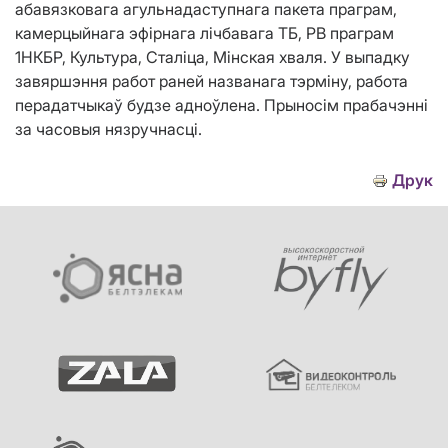
абавязковага агульнадаступнага пакета праграм,
камерцыйнага эфірнага лічбавага ТБ, РВ праграм
1НКБР, Культура, Сталіца, Мінская хваля. У выпадку
завяршэння работ раней названага тэрміну, работа
перадатчыкаў будзе адноўлена. Прыносім прабачэнні
за часовыя нязручнасці.
Друк