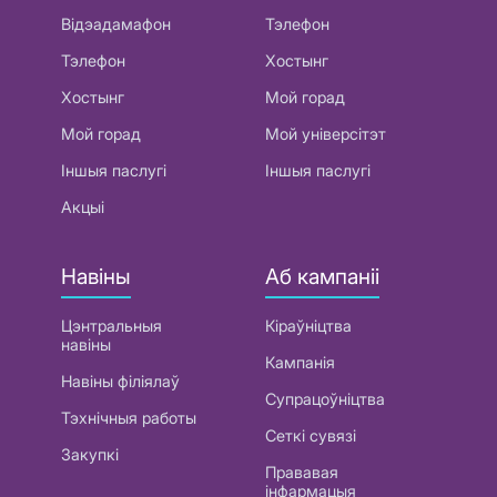
Відэадамафон
Тэлефон
Тэлефон
Хостынг
Хостынг
Мой горад
Мой горад
Мой універсітэт
Іншыя паслугі
Іншыя паслугі
Акцыі
Навіны
Аб кампаніі
Цэнтральныя
Кіраўніцтва
навіны
Кампанія
Навіны філіялаў
Супрацоўніцтва
Тэхнічныя работы
Сеткі сувязі
Закупкі
Прававая
інфармацыя