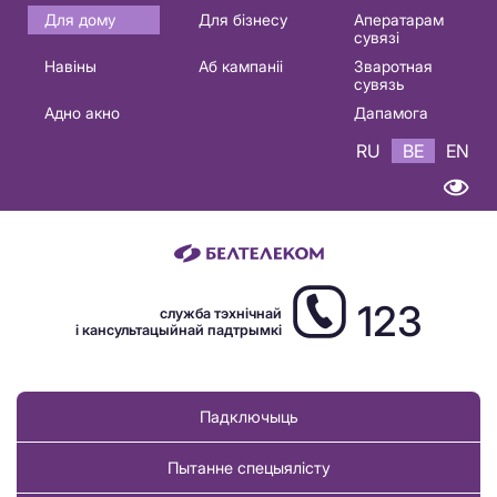
Основная
Для дому
Для бізнесу
Аператарам
сувязі
навигация
Навіны
Аб кампаніі
Зваротная
BE
сувязь
Адно акно
Дапамога
RU
BE
EN
123
служба тэхнічнай
і кансультацыйнай падтрымкі
Падключыць
Пытанне спецыялісту