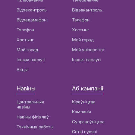
Відэакантроль
Відэакантроль
Відэадамафон
Тэлефон
Тэлефон
Хостынг
Хостынг
Мой горад
Мой горад
Мой універсітэт
Іншыя паслугі
Іншыя паслугі
Акцыі
Навіны
Аб кампаніі
Цэнтральныя
Кіраўніцтва
навіны
Кампанія
Навіны філіялаў
Супрацоўніцтва
Тэхнічныя работы
Сеткі сувязі