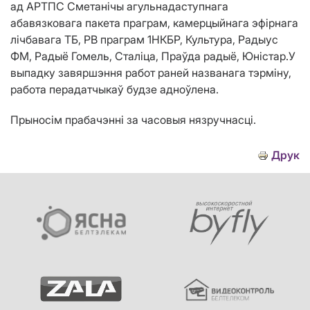
ад АРТПС Сметанічы агульнадаступнага
абавязковага пакета праграм, камерцыйнага эфірнага
лічбавага ТБ, РВ праграм 1НКБР, Культура, Радыус
ФМ, Радыё Гомель, Сталіца, Праўда радыё, Юністар.
У
выпадку завяршэння работ раней названага тэрміну,
работа перадатчыкаў будзе адноўлена.
Прыносім прабачэнні за часовыя нязручнасці.
Друк