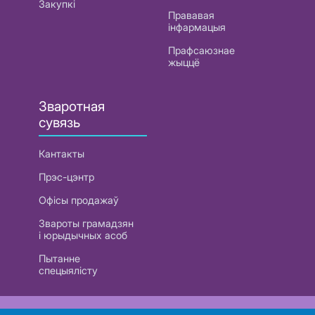
Закупкі
Прававая
інфармацыя
Прафсаюзнае
жыццё
Зваротная
сувязь
Кантакты
Прэс-цэнтр
Офісы продажаў
Звароты грамадзян
і юрыдычных асоб
Пытанне
спецыялісту
РУП «Белтэлекам». УНП 101007741