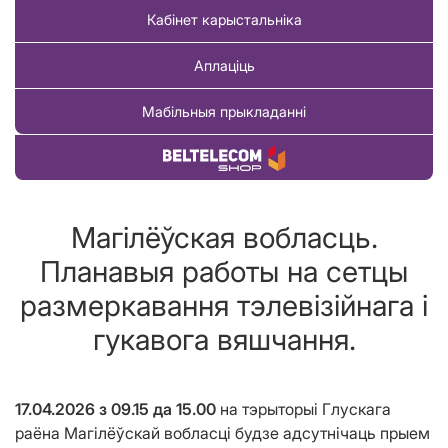
Кабінет карыстальніка
Аплаціць
Мабільныя прыкладанні
Купіць тавар
Магілёўская вобласць.
Планавыя работы на сетцы
размеркавання тэлевізійнага і
гукавога вяшчання.
17.04.2026 з 09.15 да 15.00
на тэрыторыі Глускага
раёна Магілёўскай вобласці будзе адсутнічаць прыем