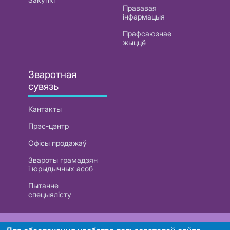
Прававая
інфармацыя
Прафсаюзнае
жыццё
Зваротная
сувязь
Кантакты
Прэс-цэнтр
Офісы продажаў
Звароты грамадзян
і юрыдычных асоб
Пытанне
спецыялісту
РУП «Белтэлекам». УНП 101007741