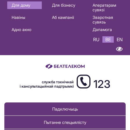
Основная
Для дому
Для бізнесу
Аператарам
сувязі
навигация
Навіны
Аб кампаніі
Зваротная
BE
сувязь
Адно акно
Дапамога
RU
BE
EN
123
служба тэхнічнай
і кансультацыйнай падтрымкі
Падключыць
Пытанне спецыялісту