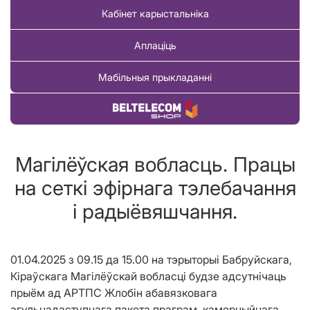
Кабінет карыстальніка
Аплаціць
Мабільныя прыкладанні
Купіць тавар
Магілёўская вобласць. Працы
на сеткі эфірнага тэлебачання
і радыёвяшчання.
01.04.2025 з 09.15 да 15.00 на тэрыторыі Бабруйскага,
Кіраўскага Магілёўскай вобласці будзе адсутнічаць
прыём ад АРТПС Жлобін абавязковага
агульнадаступнага пакета праграм, камерцыйнага