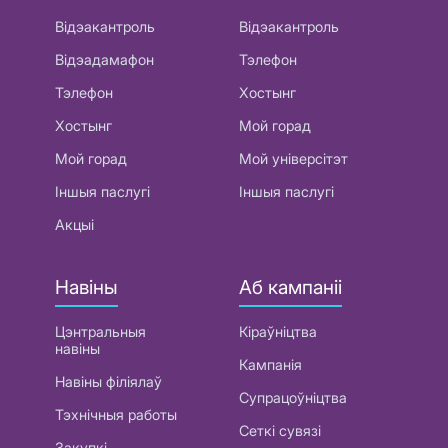
Відэакантроль
Відэакантроль
Відэадамафон
Тэлефон
Тэлефон
Хостынг
Хостынг
Мой горад
Мой горад
Мой універсітэт
Іншыя паслугі
Іншыя паслугі
Акцыі
Навіны
Аб кампаніі
Цэнтральныя
Кіраўніцтва
навіны
Кампанія
Навіны філіялаў
Супрацоўніцтва
Тэхнічныя работы
Сеткі сувязі
Закупкі