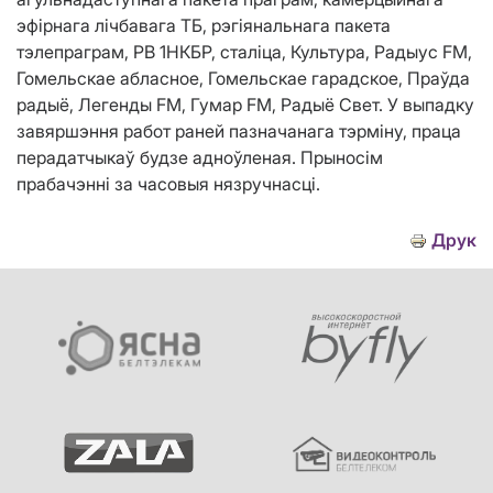
эфірнага лічбавага ТБ, рэгіянальнага пакета
тэлепраграм, РВ 1НКБР, сталіца, Культура, Радыус FM,
Гомельскае абласное, Гомельскае гарадское, Праўда
радыё, Легенды FM, Гумар FM, Радыё Свет. У выпадку
завяршэння работ раней пазначанага тэрміну, праца
перадатчыкаў будзе адноўленая. Прыносім
прабачэнні за часовыя нязручнасці.
Друк