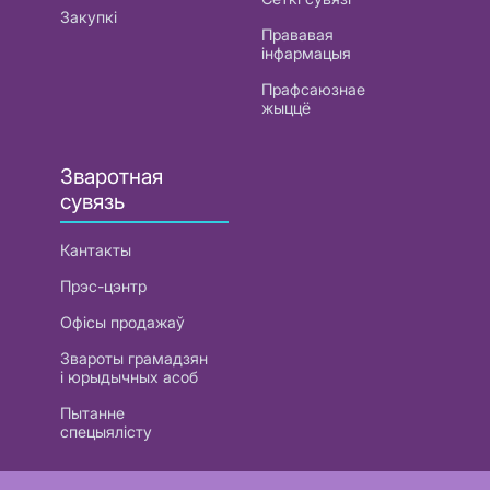
Закупкі
Прававая
інфармацыя
Прафсаюзнае
жыццё
Зваротная
сувязь
Кантакты
Прэс-цэнтр
Офісы продажаў
Звароты грамадзян
і юрыдычных асоб
Пытанне
спецыялісту