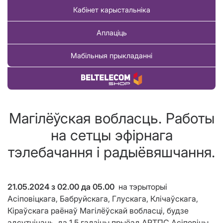
Кабінет карыстальніка
Аплаціць
Мабільныя прыкладанні
Купіць тавар
Магілёўская вобласць. Работы
на сетцы эфірнага
тэлебачання і радыёвяшчання.
21.05.2024 з 02.00 да 05.00
на тэрыторыі
Асіповіцкага, Бабруйскага, Глускага, Клічаўскага,
Кіраўскага раёнаў Магілёўскай вобласці, будзе
адсутнічаць да 1,5 гадзіны прыёад АРТПС Асіповічы