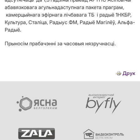
абавязковага агульнадаступнага пакета праграм,
камерцыйнага эфірнага лічбавага ТБ і радыё 1НКБР,
Культура, Сталіца, Радыус ФМ, Радыё Магілёў, Альфа-
Радыё.
Прыносім прабачэнні за часовыя нязручнасці.
Друк