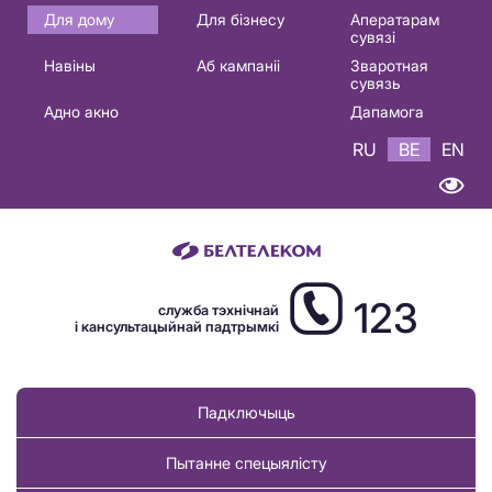
Основная
Для дому
Для бізнесу
Аператарам
сувязі
навигация
Навіны
Аб кампаніі
Зваротная
BE
сувязь
Адно акно
Дапамога
RU
BE
EN
123
служба тэхнічнай
і кансультацыйнай падтрымкі
Падключыць
Пытанне спецыялісту