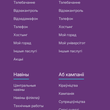
Тэлебачанне
Тэлебачанне
Відэакантроль
Відэакантроль
Відэадамафон
Тэлефон
Тэлефон
Хостынг
Хостынг
Мой горад
Мой горад
Мой універсітэт
Іншыя паслугі
Іншыя паслугі
Акцыі
Навіны
Аб кампаніі
Цэнтральныя
Кіраўніцтва
навіны
Кампанія
Навіны філіялаў
Супрацоўніцтва
Тэхнічныя работы
Сеткі сувязі