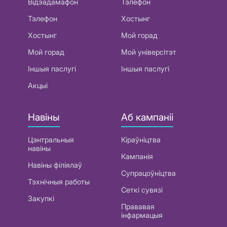
Відэадамафон
Тэлефон
Тэлефон
Хостынг
Хостынг
Мой горад
Мой горад
Мой універсітэт
Іншыя паслугі
Іншыя паслугі
Акцыі
Навіны
Аб кампаніі
Цэнтральныя
Кіраўніцтва
навіны
Кампанія
Навіны філіялаў
Супрацоўніцтва
Тэхнічныя работы
Сеткі сувязі
Закупкі
Прававая
інфармацыя