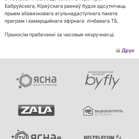
Бабруйскага, Кіраўскага
раенаў будзе адсутнічаць
прыем абавязковага агульнадаступнага пакета
праграм і камерцыйнага эфірнага лічбавага ТБ.
Прыносім прабачэнні за часовыя нязручнасці.
Друк