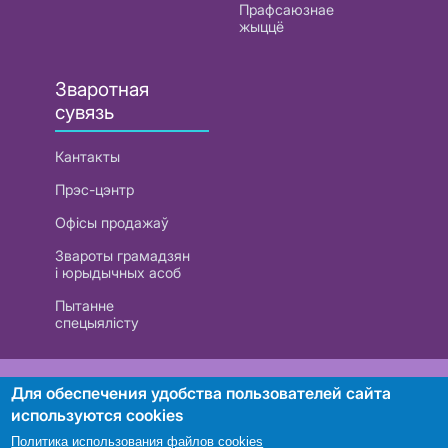
Прафсаюзнае
жыццё
Зваротная
сувязь
Кантакты
Прэс-цэнтр
Офісы продажаў
Звароты грамадзян
і юрыдычных асоб
Пытанне
спецыялісту
РУП «Белтэлекам». УНП 101007741
Для обеспечения удобства пользователей сайта
используются cookies
Политика использования файлов cookies