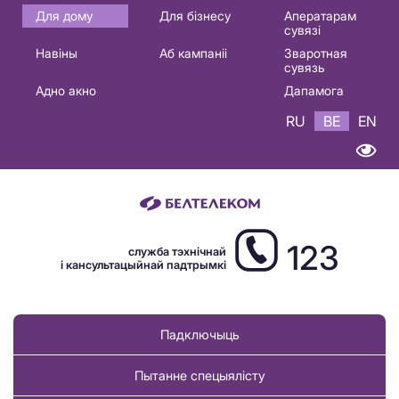
Основная
Для дому
Для бізнесу
Аператарам
сувязі
навигация
Навіны
Аб кампаніі
Зваротная
BE
сувязь
Адно акно
Дапамога
RU
BE
EN
123
служба тэхнічнай
і кансультацыйнай падтрымкі
Падключыць
Пытанне спецыялісту