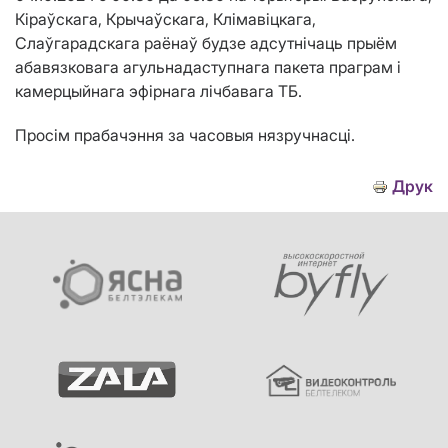
Кіраўскага, Крычаўскага, Клімавіцкага,
Слаўгарадскага раёнаў будзе адсутнічаць прыём
абавязковага агульнадаступнага пакета праграм і
камерцыйнага эфірнага лічбавага ТБ.
Просім прабачэння за часовыя нязручнасці.
Друк