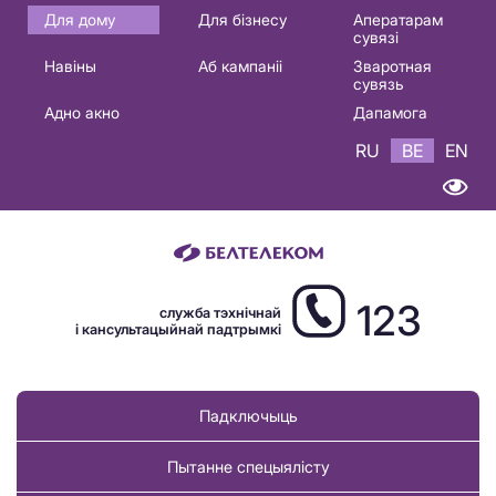
Основная
Для дому
Для бізнесу
Аператарам
сувязі
навигация
Навіны
Аб кампаніі
Зваротная
BE
сувязь
Адно акно
Дапамога
RU
BE
EN
123
служба тэхнічнай
і кансультацыйнай падтрымкі
Падключыць
Пытанне спецыялісту