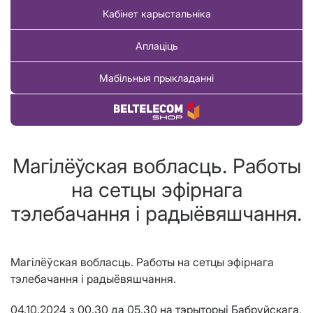
Кабінет карыстальніка
Аплаціць
Мабільныя прыкладанні
Купіць тавар
Магілёўская вобласць. Работы
на сетцы эфірнага
тэлебачання і радыёвяшчання.
Магілёўская вобласць. Работы на сетцы эфірнага
тэлебачання і радыёвяшчання.
04.10.2024 з 00.30 да 05.30 на тэрыторыі Бабруйскага,