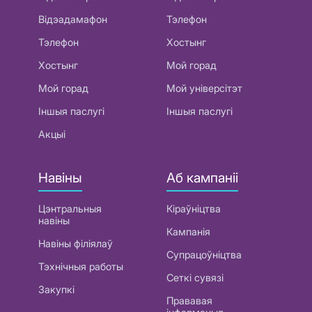
Відэадамафон
Тэлефон
Тэлефон
Хостынг
Хостынг
Мой горад
Мой горад
Мой універсітэт
Іншыя паслугі
Іншыя паслугі
Акцыі
Навіны
Аб кампаніі
Цэнтральныя
Кіраўніцтва
навіны
Кампанія
Навіны філіялаў
Супрацоўніцтва
Тэхнічныя работы
Сеткі сувязі
Закупкі
Прававая