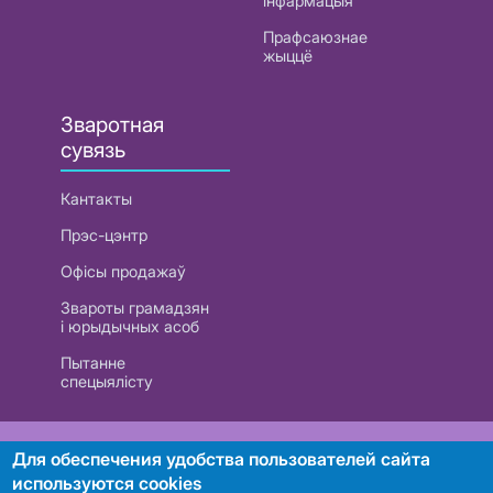
інфармацыя
Прафсаюзнае
жыццё
Зваротная
сувязь
Кантакты
Прэс-цэнтр
Офісы продажаў
Звароты грамадзян
і юрыдычных асоб
Пытанне
спецыялісту
РУП «Белтэлекам». УНП 101007741
Для обеспечения удобства пользователей сайта
используются cookies