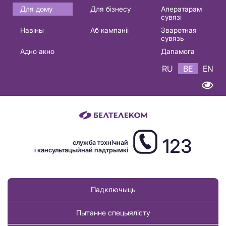
Основная
Для дому
Для бізнесу
Аператарам
сувязі
навигация
Навіны
Аб кампаніі
Зваротная
BE
сувязь
Адно акно
Дапамога
RU
BE
EN
123
служба тэхнічнай
і кансультацыйнай падтрымкі
Падключыць
Пытанне спецыялісту