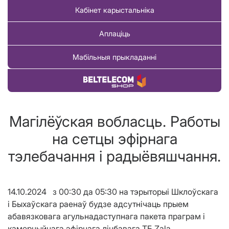
Кабінет карыстальніка
Аплаціць
Мабільныя прыкладанні
Купіць тавар
Магілёўская вобласць. Работы
на сетцы эфірнага
тэлебачання і радыёвяшчання.
14.10.2024 з 00:30 да 05:30 на тэрыторыі Шклоўскага
і Быхаўскага раенаў будзе адсутнічаць прыем
абавязковага агульнадаступнага пакета праграм і
камерцыйнага эфірнага лічбавага ТБ Zala.