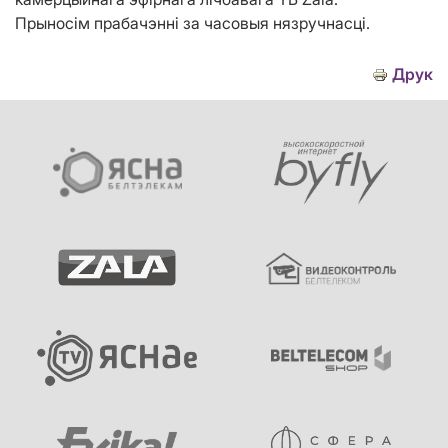
Прыносім прабачэнні за часовыя нязручнасці.
Друк