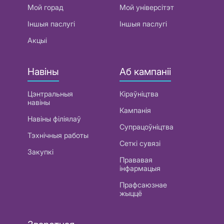
Мой горад
Мой універсітэт
Іншыя паслугі
Іншыя паслугі
Акцыі
Навіны
Аб кампаніі
Цэнтральныя
Кіраўніцтва
навіны
Кампанія
Навіны філіялаў
Супрацоўніцтва
Тэхнічныя работы
Сеткі сувязі
Закупкі
Прававая
інфармацыя
Прафсаюзнае
жыццё