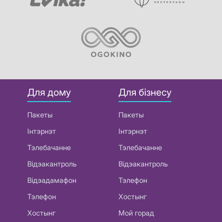
Для дому
Для бізнесу
Пакеты
Пакеты
Інтэрнэт
Інтэрнэт
Тэлебачанне
Тэлебачанне
Відэакантроль
Відэакантроль
Відэадамафон
Тэлефон
Тэлефон
Хостынг
Хостынг
Мой горад