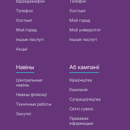
Відэадамафон
Тэлефон
Тэлефон
Хостынг
Хостынг
Мой горад
Мой горад
Мой універсітэт
Іншыя паслугі
Іншыя паслугі
Акцыі
Навіны
Аб кампаніі
Цэнтральныя
Кіраўніцтва
навіны
Кампанія
Навіны філіялаў
Супрацоўніцтва
Тэхнічныя работы
Сеткі сувязі
Закупкі
Прававая
інфармацыя