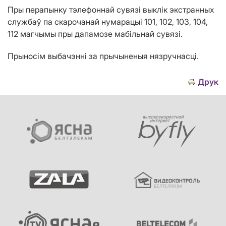
Пры перапынку тэлефоннай сувязі выклік экстранных
службаў па скарочанай нумарацыі 101, 102, 103, 104,
112 магчымы пры дапамозе мабільнай сувязі.
Прыносім выбачэнні за прычыненыя нязручнасці.
Друк