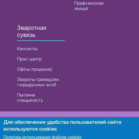
Прафсаюзнае
жыццё
Зваротная
сувязь
Кантакты
Прэс-цэнтр
Офісы продажаў
Звароты грамадзян
і юрыдычных асоб
Пытанне
спецыялісту
РУП «Белтэлекам». УНП 101007741
Для обеспечения удобства пользователей сайта
используются cookies
Политика использования файлов cookies