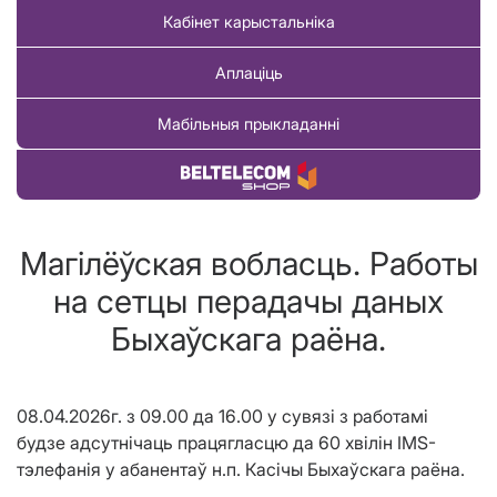
Кабінет карыстальніка
Аплаціць
Мабільныя прыкладанні
Купіць тавар
Магілёўская вобласць. Работы
на сетцы перадачы даных
Быхаўскага раёна.
08.04.2026г. з 09.00 да 16.00 у сувязі з работамі
будзе адсутнічаць працягласцю да 60 хвілін IMS-
тэлефанія у абанентаў н.п. Каcічы Быхаўскага раёна.