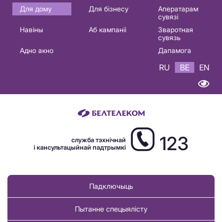
Основная
Для дому
Для бізнесу
Аператарам
сувязі
навигация
Навіны
Аб кампаніі
Зваротная
BE
сувязь
Адно акно
Дапамога
RU
BE
EN
123
служба тэхнічнай
і кансультацыйнай падтрымкі
Падключыць
Пытанне спецыялісту