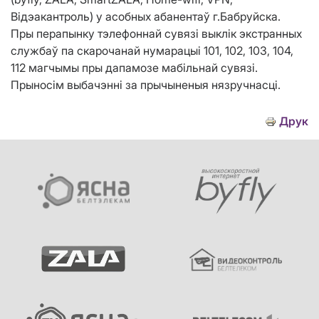
Відэакантроль) у асобных абанентаў г.Бабруйска.
Пры перапынку тэлефоннай сувязі выклік экстранных
службаў па скарочанай нумарацыі 101, 102, 103, 104,
112 магчымы пры дапамозе мабільнай сувязі.
Прыносім выбачэнні за прычыненыя нязручнасці.
Друк