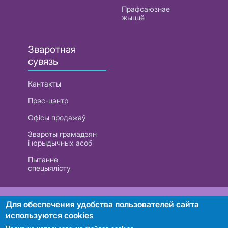
Прафсаюзнае
жыццё
Зваротная
сувязь
Кантакты
Прэс-цэнтр
Офісы продажаў
Звароты грамадзян
і юрыдычных асоб
Пытанне
спецыялісту
РУП «Белтэлекам». УНП 101007741
Для обеспечения удобства пользователей сайта
используются cookies