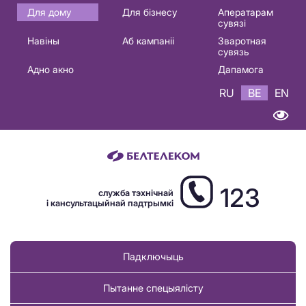
Основная
Для дому
Для бізнесу
Аператарам
сувязі
навигация
Навіны
Аб кампаніі
Зваротная
BE
сувязь
Адно акно
Дапамога
RU
BE
EN
123
служба тэхнічнай
і кансультацыйнай падтрымкі
Падключыць
Пытанне спецыялісту