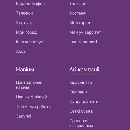
Відэадамафон
Тэлефон
Тэлефон
Хостынг
Хостынг
Мой горад
Мой горад
Мой універсітэт
Іншыя паслугі
Іншыя паслугі
Акцыі
Навіны
Аб кампаніі
Цэнтральныя
Кіраўніцтва
навіны
Кампанія
Навіны філіялаў
Супрацоўніцтва
Тэхнічныя работы
Сеткі сувязі
Закупкі
Прававая
інфармацыя