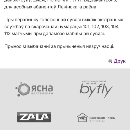
для асобных абанентаў
Ленінскага раёна.
Пры перапынку тэлефоннай сувязі выклік экстранных
службаў па скарочанай нумарацыі 101, 102, 103, 104,
112 магчымы пры дапамозе мабільнай сувязі.
Прыносім выбачэнні за прычыненыя нязручнасці.
Друк