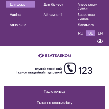
Основная
Для дому
Для бізнесу
Аператарам
сувязі
навигация
Навіны
Аб кампаніі
Зваротная
BE
сувязь
Адно акно
Дапамога
RU
BE
EN
123
служба тэхнічнай
і кансультацыйнай падтрымкі
Падключыць
Пытанне спецыялісту