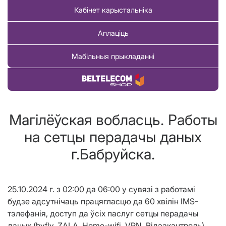
Кабінет карыстальніка
Аплаціць
Мабільныя прыкладанні
Купіць тавар
Магілёўская вобласць. Работы
на сетцы перадачы даных
г.Бабруйска.
25.10.2024 г. з 02:00 да 06:00 у сувязі з работамі
будзе адсутнічаць працягласцю да 60
хв
і
лі
н
IMS-
тэлефанія, доступ да ўсіх паслуг сетцы перадачы
даных (byfly, ZALA, Home-wifi, VPN, Вiд
э
акантроль)