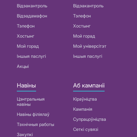
Відэакантроль
Відэакантроль
Відэадамафон
Тэлефон
Тэлефон
Хостынг
Хостынг
Мой горад
Мой горад
Мой універсітэт
Іншыя паслугі
Іншыя паслугі
Акцыі
Навіны
Аб кампаніі
Цэнтральныя
Кіраўніцтва
навіны
Кампанія
Навіны філіялаў
Супрацоўніцтва
Тэхнічныя работы
Сеткі сувязі
Закупкі