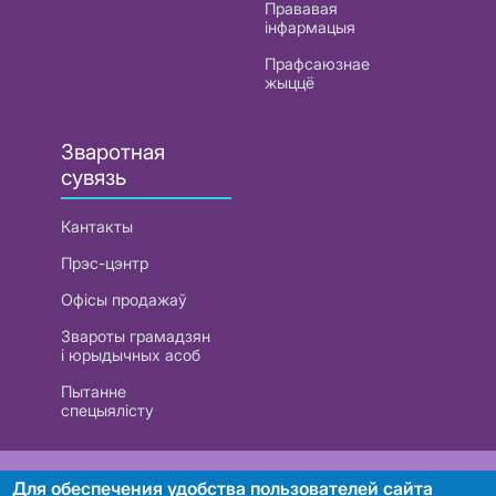
Прававая
інфармацыя
Прафсаюзнае
жыццё
Зваротная
сувязь
Кантакты
Прэс-цэнтр
Офісы продажаў
Звароты грамадзян
і юрыдычных асоб
Пытанне
спецыялісту
РУП «Белтэлекам». УНП 101007741
Для обеспечения удобства пользователей сайта